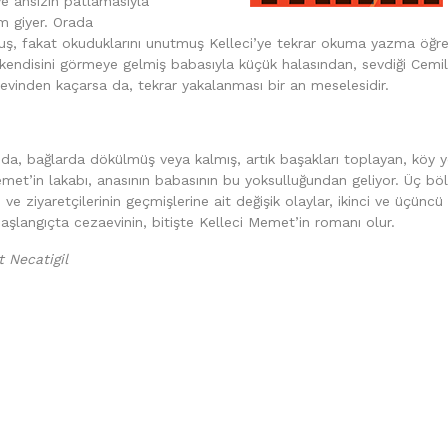
 ve ansızın patlamasıyla
üm giyer. Orada
uş, fakat okuduklarını unutmuş Kelleci’ye tekrar okuma yazma öğret
 kendisini görmeye gelmiş babasıyla küçük halasından, sevdiği Cemil
evinden kaçarsa da, tekrar yakalanması bir an meselesidir.
rında, bağlarda dökülmüş veya kalmış, artık başakları toplayan, köy 
Memet’in lakabı, anasının babasının bu yoksulluğundan geliyor. Üç b
e ziyaretçilerinin geçmişlerine ait değişik olaylar, ikinci ve üçüncü
başlangıçta cezaevinin, bitişte Kelleci Memet’in romanı olur.
 Necatigil