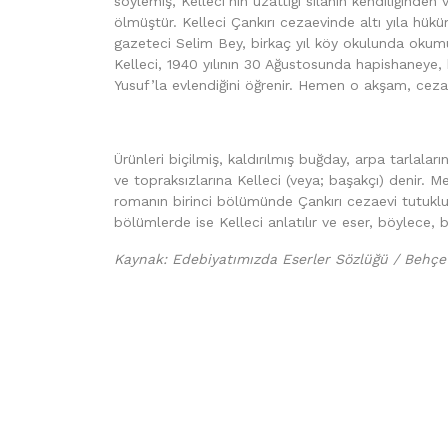
söylemiş, Kelleci’nin uzattığı silâhın kendiliğinden
ölmüştür. Kelleci Çankırı cezaevinde altı yıla hük
gazeteci Selim Bey, birkaç yıl köy okulunda okum
Kelleci, 1940 yılının 30 Ağustosunda hapishaneye,
Yusuf’la evlendiğini öğrenir. Hemen o akşam, ceza
Ürünleri biçilmiş, kaldırılmış buğday, arpa tarlala
ve topraksızlarına Kelleci (veya; başakçı) denir. 
romanın birinci bölümünde Çankırı cezaevi tutuklu v
bölümlerde ise Kelleci anlatılır ve eser, böylece, 
Kaynak: Edebiyatımızda Eserler Sözlüğü / Behçet