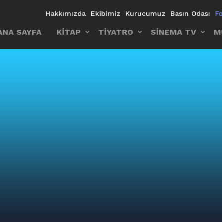
Hakkımızda
Ekibimiz
Kurucumuz
Basın Odası
F
ANA SAYFA
KİTAP
TİYATRO
SİNEMA TV
M