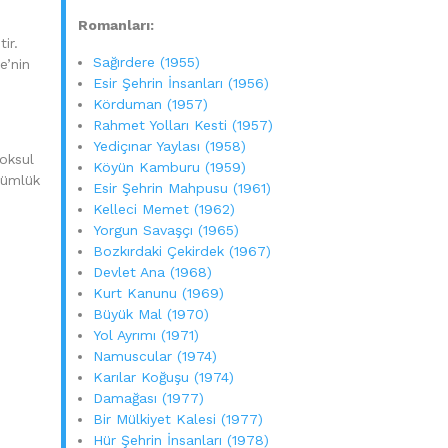
Roma
nları:
ir.
Sağırdere (1955)
e’nin
Esir Şehrin İnsanları (1956)
Körduman (1957)
Rahmet Yolları Kesti (1957)
Yediçınar Yaylası (1958)
yoksul
Köyün Kamburu (1959)
ölümlük
Esir Şehrin Mahpusu (1961)
Kelleci Memet (1962)
Yorgun Savaşçı (1965)
Bozkırdaki Çekirdek (1967)
Devlet Ana (1968)
Kurt Kanunu (1969)
Büyük Mal (1970)
Yol Ayrımı (1971)
Namuscular (1974)
Karılar Koğuşu (1974)
Damağası (1977)
Bir Mülkiyet Kalesi (1977)
Hür Şehrin İnsanları (1978)