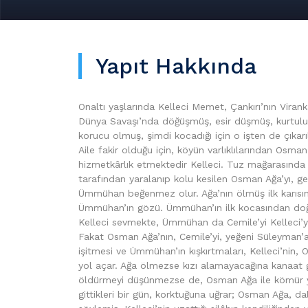
Yapıt Hakkında
Onaltı yaşlarında Kelleci Memet, Çankırı’nın Virank
Dünya Savaşı’nda döğüşmüş, esir düşmüş, kurtul
korucu olmuş, şimdi kocadığı için o işten de çıkarı
Aile fakir olduğu için, köyün varlıklılarından Osma
hizmetkârlık etmektedir Kelleci. Tuz mağarasında b
tarafından yaralanıp kolu kesilen Osman Ağa’yı, genç
Ümmühan beğenmez olur. Ağa’nın ölmüş ilk karısın
Ümmühan’ın gözü. Ümmühan’ın ilk kocasından doğ
Kelleci sevmekte, Ümmühan da Cemile’yi Kelleci’y
Fakat Osman Ağa’nın, Cemile’yi, yeğeni Süleyman
işitmesi ve Ümmühan’ın kışkırtmaları, Kelleci’nin
yol açar. Ağa ölmezse kızı alamayacağına kanaat g
öldürmeyi düşünmezse de, Osman Ağa ile kömür 
gittikleri bir gün, korktuğuna uğrar; Osman Ağa, dal