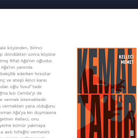
ale köyünden, Birinci
up döndükten sonra köyüne
lmış Rifat Ağa’nın oğludur.
n Ağa’nın yanında
ekçilik ederken hırsızlar
 ve ateşli ikinci karısı
dan oğlu Yusuf’tadır
ma kızı Cemile’yi de
e vermek istemektedir.
’a vermekten yana olduğunu
, Osman Ağa’ya kin duymasına
etiren Kelleci, onu
yerine kömür yakmaya
a asılı tüfeğini vermesini