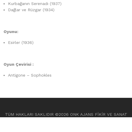
Kurbağanın Serenadı (1937)
Dağlar ve Rüzgar (1934)
Oyunu:
Esirler (1936)
Oyun Çevirisi :
Antigone – Sophokles
TÜM HAKLARI SAKLIDIR ©
2026 ONK AJANS FİKİR VE SANAT
ESERLERİ A.Ş.