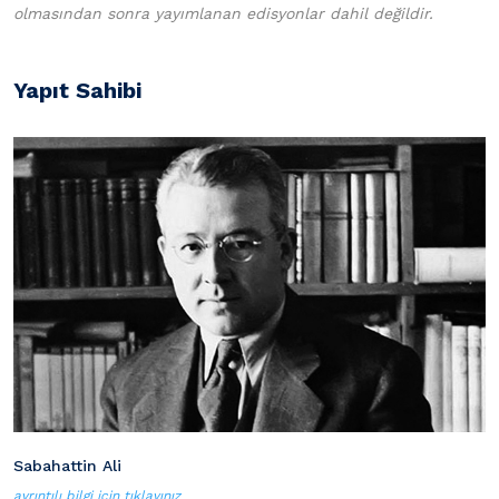
olmasından sonra yayımlanan edisyonlar dahil değildir.
Yapıt Sahibi
Sabahattin Ali
ayrıntılı bilgi için tıklayınız