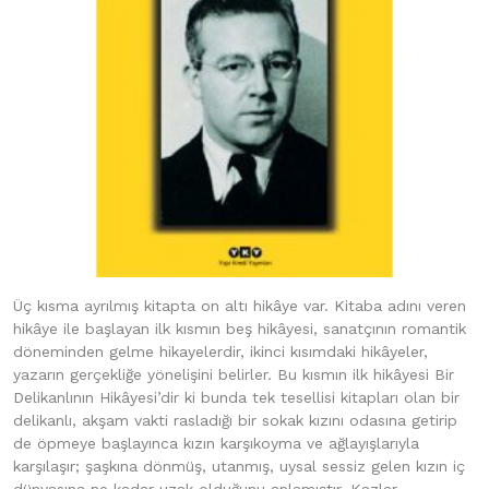
Üç kısma ayrılmış kitapta on altı hikâye var. Kitaba adını veren
hikâye ile başlayan ilk kısmın beş hikâyesi, sanatçının romantik
döneminden gelme hikayelerdir, ikinci kısımdaki hikâyeler,
yazarın gerçekliğe yönelişini belirler. Bu kısmın ilk hikâyesi Bir
Delikanlının Hikâyesi’dir ki bunda tek tesellisi kitapları olan bir
delikanlı, akşam vakti rasladığı bir sokak kızını odasına getirip
de öpmeye başlayınca kızın karşıkoyma ve ağlayışlarıyla
karşılaşır; şaşkına dönmüş, utanmış, uysal sessiz gelen kızın iç