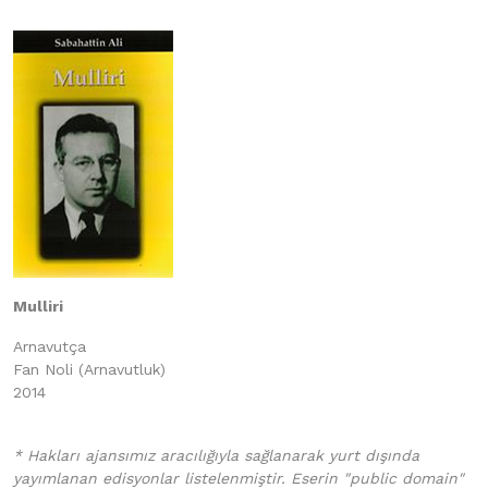
Mulliri
Arnavutça
Fan Noli (Arnavutluk)
2014
* Hakları ajansımız aracılığıyla sağlanarak yurt dışında
yayımlanan edisyonlar listelenmiştir. Eserin "public domain"