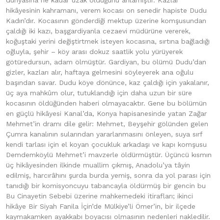
dünyasına ne kadar uzak olduğunu anlamıştır. Kazlar
hikâyesinin kahramanı, verem kocası on senedir hapiste Dudu
Kadın’dır. Kocasının gönderdiği mektup üzerine komşusundan
çaldığı iki kazı, başgardiyanla cezaevi müdürüne vererek,
koğuştaki yerini değiştirtmek isteyen kocasına, sırtına bağladığı
oğluyla, şehir – köy arası dokuz saatlik yolu yürüyerek
götüredursun, adam ölmüştür. Gardiyan, bu ölümü Dudu’dan
gizler, kazları alır, haftaya gelmesini söyleyerek ana oğulu
başından savar. Dudu köye dönünce, kaz çaldığı için yakalanır,
üç aya mahkûm olur, tutuklandığı için daha uzun bir süre
kocasının öldüğünden haberi olmayacaktır. Gene bu bölümün
en güçlü hikâyesi Kanal’da, Konya hapisanesinde yatan Zağar
Mehmet’in dramı dile gelir: Mehmet, Beyşehir gölünden gelen
Çumra kanalının sularından yararlanmasını önleyen, suya sırf
kendi tarlası için el koyan çocukluk arkadaşı ve kapı komşusu
Demdemköylü Mehmet’i mavzerle öldürmüştür. Üçüncü kısmın
üç hikâyesinden ilkinde muallim çıkmış, Anadolu’ya tâyin
edilmiş, harcırâhını şurda burda yemiş, sonra da yol parası için
tanıdığı bir komisyoncuyu tabancayla öldürmüş bir gencin bu
Bu Cinayetin Sebebi üzerine mahkemedeki itirafları; ikinci
hikâye Bir Siyah Fanila İçin’de Mülkiye’li Ömer’in, bir ilçede
kaymakamken ayakkabı boyacısı olmasının nedenleri nakledilir.