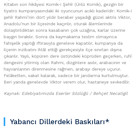
Kitabın son hikâyesi Komik-i Şehîr (Ünlü Komik), gezgin bir
tiyatro kumpanyasındaki iki oyuncunun acıklı kaderidir: Komik-i
şehîr Rahmi’nin dört yıldır beraber yaşadığı güzel aktris Viktor,
Anadolu’nun bir ilçesinde kaçırılır, oturak âlemlerinde
dolaştırıldıktan sonra kasabanın çok uzağına, karlar üzerine
baygın bırakılır. Sonra da kaymakama teslim olmayınca
fahişelik yaptığı iftirasıyla geneleve kapatılır, kumpanya da
ilçenin inzibatını ihlâl ettiği gerekçesiyle ilçe sınırlan dışına
çıkarılır. Yaylı, köpüren dere üstündeki köprüden geçerken, ruhî
dengesini yitirmiş olan Rahmi, dizginlere asılır, arabacının ve
hayvanlarının direnmesine rağmen, arabayı dereye uçurur.
Felâketten, sakat kalarak, sadece bir jandarma kurtulmuştur.
Beri yanda genelevde Viktor verem olur, hastaneye sevkedilir.
Kaynak: Edebiyatımızda Eserler Sözlüğü / Behçet Necatigil
Yabancı Dillerdeki Baskıları*