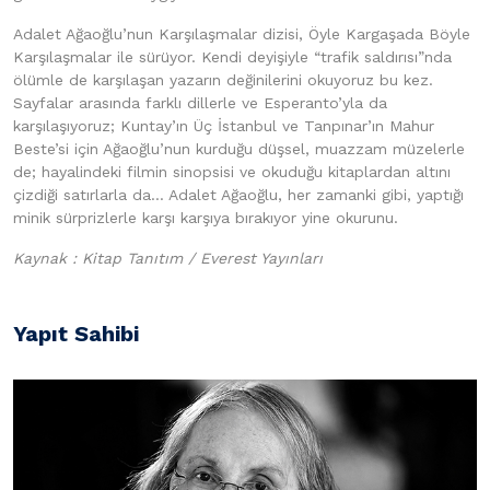
Adalet Ağaoğlu’nun Karşılaşmalar dizisi, Öyle Kargaşada Böyle
Karşılaşmalar ile sürüyor. Kendi deyişiyle “trafik saldırısı”nda
ölümle de karşılaşan yazarın değinilerini okuyoruz bu kez.
Sayfalar arasında farklı dillerle ve Esperanto’yla da
karşılaşıyoruz; Kuntay’ın Üç İstanbul ve Tanpınar’ın Mahur
Beste’si için Ağaoğlu’nun kurduğu düşsel, muazzam müzelerle
de; hayalindeki filmin sinopsisi ve okuduğu kitaplardan altını
çizdiği satırlarla da… Adalet Ağaoğlu, her zamanki gibi, yaptığı
minik sürprizlerle karşı karşıya bırakıyor yine okurunu.
Kaynak : Kitap Tanıtım / Everest Yayınları
Yapıt Sahibi