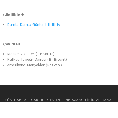
Günlükleri:
Damla Damla Günler I-II-III-IV
Çevirileri:
Mezarsız Ölüler (J.P.Sartre)
Kafkas Tebeşir Dairesi (B. Brecht)
Amerikano Manyaklar (Rezvani)
TÜM HAKLARI SAKLIDIR ©
2026 ONK AJANS FİKİR VE SANAT
ESERLERİ A.Ş.