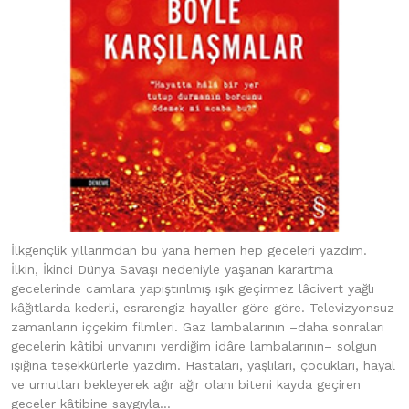
İlkgençlik yıllarımdan bu yana hemen hep geceleri yazdım.
İlkin, İkinci Dünya Savaşı nedeniyle yaşanan karartma
gecelerinde camlara yapıştırılmış ışık geçirmez lâcivert yağlı
kâğıtlarda kederli, esrarengiz hayaller göre göre. Televizyonsuz
zamanların iççekim filmleri. Gaz lambalarının –daha sonraları
gecelerin kâtibi unvanını verdiğim idâre lambalarının– solgun
ışığına teşekkürlerle yazdım. Hastaları, yaşlıları, çocukları, hayal
ve umutları bekleyerek ağır ağır olanı biteni kayda geçiren
geceler kâtibine saygıyla...