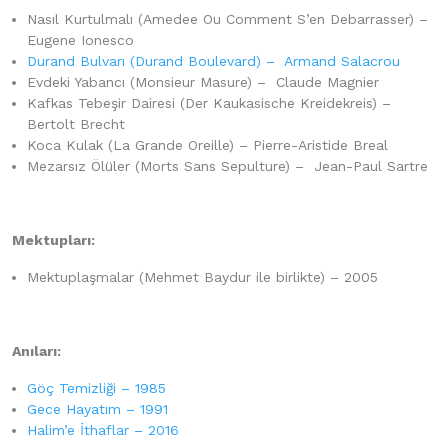
Nasıl Kurtulmalı (Amedee Ou Comment S’en Debarrasser) –
Eugene Ionesco
Durand Bulvarı (Durand Boulevard) – Armand Salacrou
Evdeki Yabancı (Monsieur Masure) – Claude Magnier
Kafkas Tebeşir Dairesi (Der Kaukasische Kreidekreis) –
Bertolt Brecht
Koca Kulak (La Grande Oreille) – Pierre-Aristide Breal
Mezarsız Ölüler (Morts Sans Sepulture) – Jean-Paul Sartre
Mektupları:
Mektuplaşmalar (Mehmet Baydur ile birlikte) – 2005
Anıları:
Göç Temizliği – 1985
Gece Hayatım – 1991
Halim’e İthaflar – 2016