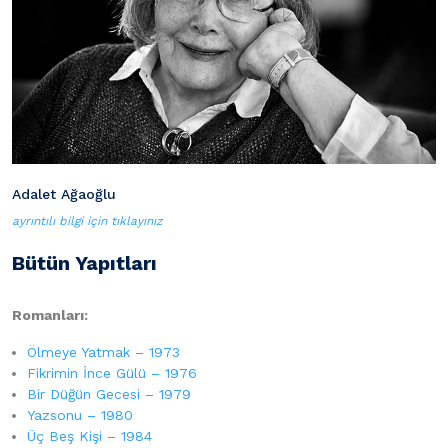
Adalet Ağaoğlu
ayrıntılı bilgi için tıklayınız
Bütün Yapıtları
Romanları:
Ölmeye Yatmak – 1973
Fikrimin İnce Gülü – 1976
Bir Düğün Gecesi – 1979
Yazsonu – 1980
Üç Beş Kişi – 1984