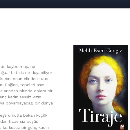
rinde kaybolmuş, ne
uğu… Üstelik ne duyabiliyor
kadını onun elinden tutar
. Dağları, tepeleri aşıp
dalarından birinde onlara bir
enç kadın sessiz kızın
maya doyamayacağı bir dünya
eceğe umutla bakan küçük
ardan habersiz büyür,
e korkusuz bir genç kadın