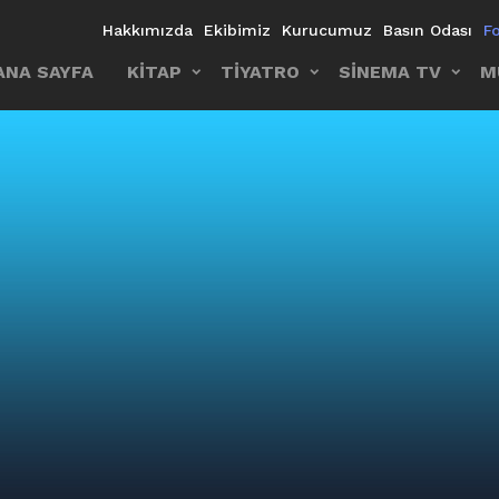
Hakkımızda
Ekibimiz
Kurucumuz
Basın Odası
F
ANA SAYFA
KİTAP
TİYATRO
SİNEMA TV
M