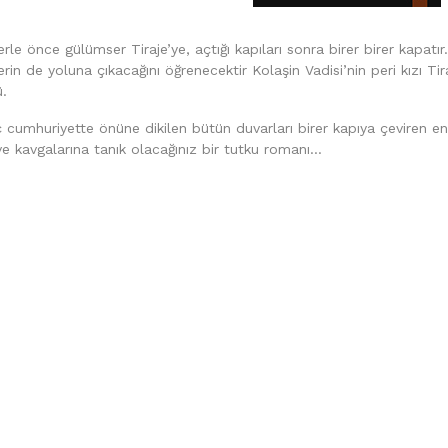
le önce gülümser Tiraje’ye, açtığı kapıları sonra birer birer kapatır
in de yoluna çıkacağını öğrenecektir Kolaşin Vadisi’nin peri kızı Tir
ü.
cumhuriyette önüne dikilen bütün duvarları birer kapıya çeviren en
e kavgalarına tanık olacağınız bir tutku romanı…