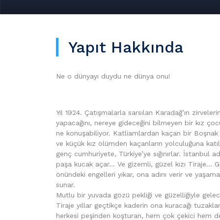
Yapıt Hakkında
Ne o dünyayı duydu ne dünya onu!
Yıl 1924. Çatışmalarla sarsılan Karadağ’ın zirvele
yapacağını, nereye gideceğini bilmeyen bir kız çoc
ne konuşabiliyor. Katliamlardan kaçan bir Boşnak 
ve küçük kız ölümden kaçanların yolculuğuna katılır
genç cumhuriyete, Türkiye’ye sığınırlar. İstanbul a
paşa kucak açar… Ve gizemli, güzel kızı Tiraje… G
önündeki engelleri yıkar, ona adını verir ve yaşa
sunar.
Mutlu bir yuvada gözü pekliği ve güzelliğiyle gel
Tiraje yıllar geçtikçe kaderin ona kuracağı tuzakl
herkesi peşinden koşturan, hem çok çekici hem d