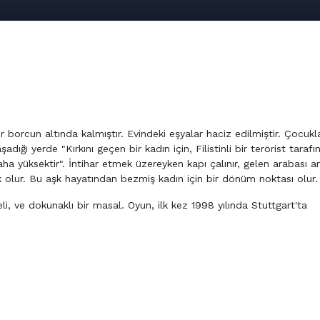
borcun altında kalmıştır. Evindeki eşyalar haciz edilmiştir. Çocukla
dığı yerde "Kırkını geçen bir kadın için, Filistinli bir terörist taraf
aha yüksektir". İntihar etmek üzereyken kapı çalınır, gelen arabası ar
 olur. Bu aşk hayatından bezmiş kadın için bir dönüm noktası olur.
i, ve dokunaklı bir masal. Oyun, ilk kez 1998 yılında Stuttgart'ta