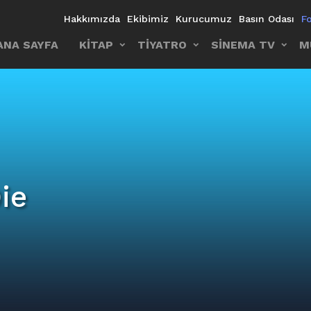
Hakkımızda
Ekibimiz
Kurucumuz
Basın Odası
F
ANA SAYFA
KİTAP
TİYATRO
SİNEMA TV
M
ie