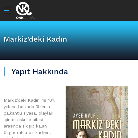
Markiz'deki Kadın
Yapıt Hakkında
Markiz’deki Kadın, 1970’li
yılların başında ülkenin
çalkantılı siyasal olayları
içinde aşkı ile ailesi
arasında sıkışıp kalan
özgür ruhlu bir kadının,