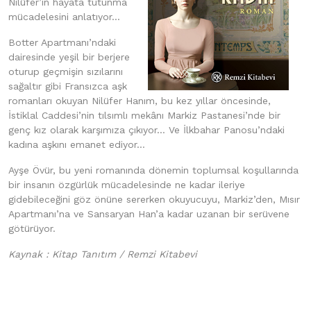
Nilüfer’in hayata tutunma
mücadelesini anlatıyor...
Botter Apartmanı’ndaki
dairesinde yeşil bir berjere
oturup geçmişin sızılarını
sağaltır gibi Fransızca aşk
romanları okuyan Nilüfer Hanım, bu kez yıllar öncesinde,
İstiklal Caddesi’nin tılsımlı mekânı Markiz Pastanesi’nde bir
genç kız olarak karşımıza çıkıyor… Ve İlkbahar Panosu’ndaki
kadına aşkını emanet ediyor…
Ayşe Övür, bu yeni romanında dönemin toplumsal koşullarında
bir insanın özgürlük mücadelesinde ne kadar ileriye
gidebileceğini göz önüne sererken okuyucuyu, Markiz’den, Mısır
Apartmanı’na ve Sansaryan Han’a kadar uzanan bir serüvene
götürüyor.
Kaynak : Kitap Tanıtım / Remzi Kitabevi