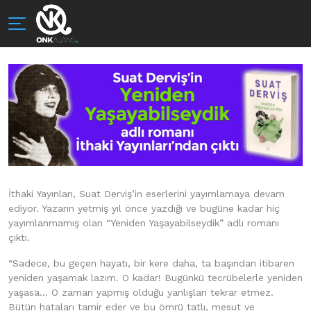
İthaki Yayınları, Suat Derviş’in eserlerini yayımlamaya devam
ediyor. Yazarın yetmiş yıl önce yazdığı ve bugüne kadar hiç
yayımlanmamış olan “Yeniden Yaşayabilseydik” adlı romanı
çıktı.
“Sadece, bu geçen hayatı, bir kere daha, ta başından itibaren
yeniden yaşamak lazım. O kadar! Bugünkü tecrübelerle yeniden
yaşasa… O zaman yapmış olduğu yanlışları tekrar etmez.
Bütün hataları tamir eder ve bu ömrü tatlı, mesut ve