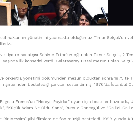
n telif haklarının yönetimini yapmakta olduğumuz Timur Selçuk’un ve
dileriz…
 ve tiyatro sanatçısı Şehime Erton’un oğlu olan Timur Selçuk, 2 T
 yaşında ilk konserini verdi. Galatasaray Lisesi mezunu olan Selç
 ve orkestra yönetimi bölümünden mezun olduktan sonra 1975’te T
 şiirlerinden bestelediği şarkıları seslendirmiş, 1976’da İstanbul Oda
Bilgesu Erenus’un “Nereye Payidar” oyunu için besteler hazırladı., 
-Tik”, “Küçük Adam Ne Oldu Sana”, Rumuz Goncagül ve “Galilei-Galileo
’de Bir Mevsim” gibi filmlere de fon müziği besteledi. 1998 yılında Kü