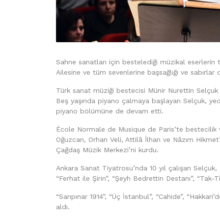
Sahne sanatları için bestelediği müzikal eserleri
Ailesine ve tüm sevenlerine başsağlığı ve sabırlar 
Türk sanat müziği bestecisi Münir Nurettin Selçuk
Beş yaşında piyano çalmaya başlayan Selçuk, yedi
piyano bölümüne de devam etti.
École Normale de Musique de Paris’te bestecilik
Oğuzcan, Orhan Veli, Attilâ İlhan ve Nâzım Hikmet’in
Çağdaş Müzik Merkezi’ni kurdu.
Ankara Sanat Tiyatrosu’nda 10 yıl çalışan Selçuk, 
“Ferhat ile Şirin”, “Şeyh Bedrettin Destanı”, “Tak
“Sarıpınar 1914”, “Üç İstanbul”, “Cahide”, “Hakkari
aldı.