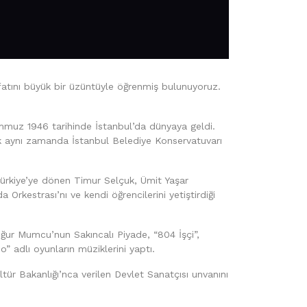
fatını büyük bir üzüntüyle öğrenmiş bulunuyoruz.
emmuz 1946 tarihinde İstanbul’da dünyaya geldi.
uk aynı zamanda İstanbul Belediye Konservatuvarı
ürkiye’ye dönen Timur Selçuk, Ümit Yaşar
 Orkestrası’nı ve kendi öğrencilerini yetiştirdiği
Uğur Mumcu’nun Sakıncalı Piyade, “804 İşçi”,
” adlı oyunların müziklerini yaptı.
ltür Bakanlığı’nca verilen Devlet Sanatçısı unvanını