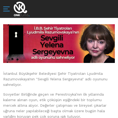
İstanbul Büyükşehir Belediyesi Şehir Tiyatroları Lyudmila
Razumovskaya'nın "Sevgili Yelena Sergeyevna" adlı oyununu
sahneliyor.
Sovyetler Birliğinde geçen ve Perestroyka’nın ilk yıllarında
kaleme alınan oyun, etik çöküşün eşiğindeki bir toplumu
mercek altına alıyor. Değerler çatışması ve bireysel çıkarlar
uğruna neler yapılabileceği başta olmak üzere bugün hala
varlığını koruyan pek çok soruna ışık tutuyor.