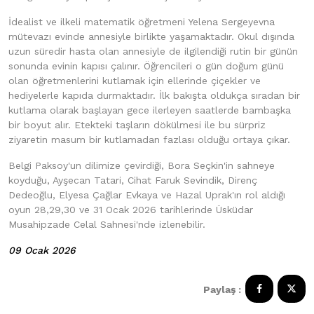
İdealist ve ilkeli matematik öğretmeni Yelena Sergeyevna
mütevazı evinde annesiyle birlikte yaşamaktadır. Okul dışında
uzun süredir hasta olan annesiyle de ilgilendiği rutin bir günün
sonunda evinin kapısı çalınır. Öğrencileri o gün doğum günü
olan öğretmenlerini kutlamak için ellerinde çiçekler ve
hediyelerle kapıda durmaktadır. İlk bakışta oldukça sıradan bir
kutlama olarak başlayan gece ilerleyen saatlerde bambaşka
bir boyut alır. Etekteki taşların dökülmesi ile bu sürpriz
ziyaretin masum bir kutlamadan fazlası olduğu ortaya çıkar.
Belgi Paksoy'un dilimize çevirdiği, Bora Seçkin'in sahneye
koyduğu, Ayşecan Tatari, Cihat Faruk Sevindik, Direnç
Dedeoğlu, Elyesa Çağlar Evkaya ve Hazal Uprak'ın rol aldığı
oyun 28,29,30 ve 31 Ocak 2026 tarihlerinde Üsküdar
Musahipzade Celal Sahnesi'nde izlenebilir.
09 Ocak 2026
Paylaş :