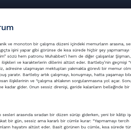
orum
anik ve monoton bir çalışma düzeni içindeki memurların arasına, se
angıçta işini yapar gibi görünse de kısa sürede hiçbir şey yapmamayı 
erim” sözü hem patronu Muhabbet’i hem de diğer çalışanlar Şişman,
lişkileri ve karakterlerin dillerini altüst eder. Bartleby’nin geçmişi 
siz, adresine ulaşmayan mektupları yakmakla görevli bir memur olm
ş yaratır. Bartleby artık çalışmayı, konuşmayı, hatta yaşamayı bil
insan ilişkilerinin ve “çalışma ahlakının sorgulanmasına yol açar. So
kadar gider. Onun sessiz direnişi, geride kalanların belleğinde bir 
sesleri arasında sıradan bir düzen sürüp giderken, yeni bir kâtip iş
Fakat bir gün, sessiz ama kararlı bir cümle kurar: “Yapmamayı tercih
ların hayatını altüst eder. Basit görünen bu cümle, kısa sürede t