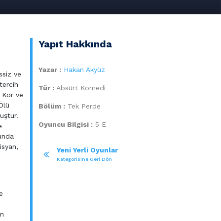
Yapıt Hakkında
Yazar :
Hakan Akyüz
ssiz ve
tercih
Tür :
Absürt Komedi
 Kör ve
“Ölü
Bölüm :
Tek Perde
uştur.
Oyuncu Bilgisi :
5 E
e
nunda
isyan,
Yeni Yerli Oyunlar
Kategorisine Geri Dön
e
üm