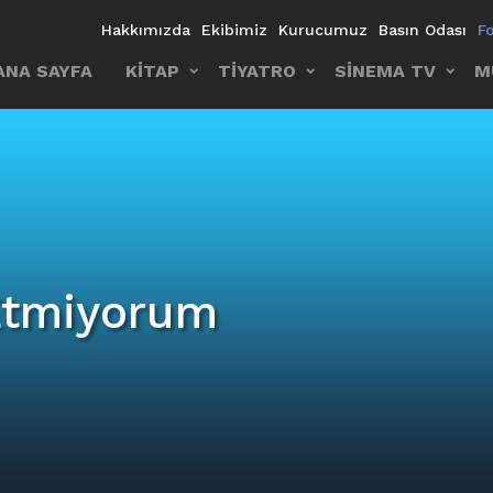
Hakkımızda
Ekibimiz
Kurucumuz
Basın Odası
F
ANA SAYFA
KİTAP
TİYATRO
SİNEMA TV
M
Etmiyorum