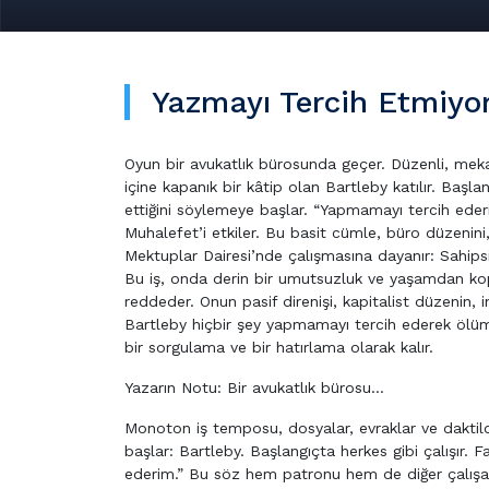
Yazmayı Tercih Etmiy
Oyun bir avukatlık bürosunda geçer. Düzenli, mek
içine kapanık bir kâtip olan Bartleby katılır. Başl
ettiğini söylemeye başlar. “Yapmamayı tercih ed
Muhalefet’i etkiler. Bu basit cümle, büro düzenini, i
Mektuplar Dairesi’nde çalışmasına dayanır: Sahip
Bu iş, onda derin bir umutsuzluk ve yaşamdan kopu
reddeder. Onun pasif direnişi, kapitalist düzenin, 
Bartleby hiçbir şey yapmamayı tercih ederek ölüme 
bir sorgulama ve bir hatırlama olarak kalır.
Yazarın Notu: Bir avukatlık bürosu…
Monoton iş temposu, dosyalar, evraklar ve daktilo 
başlar: Bartleby. Başlangıçta herkes gibi çalışır. 
ederim.” Bu söz hem patronu hem de diğer çalışan