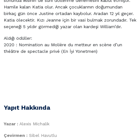
sonunda ikisinin de suni döllenme denemesini kabul etmiştir.
Hamile kalan Katia olur. Ancak çocuklarının doğumundan
birkaç gün önce Justine ortadan kaybolur. Aradan 12 yıl geçer.
Katia ölecektir. Kızı Jeanne için bir vasi bulmak zorundadır. Tek
seçeneği 5 yıldır görmediği yazar olan kardeşi William’dır.
Aldığı ödüller:
2020 : Nomination au Molière du metteur en scène d’un
théâtre de spectacle privé (En İyi Yönetmen)
Yapıt Hakkında
Yazar :
Alexis Michalik
Çevirmen :
Sibel Havutlu