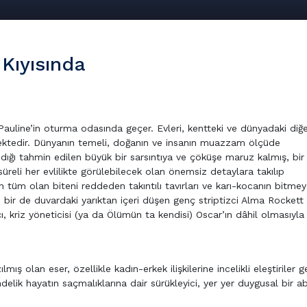
Kıyısında
Pauline’in oturma odasında geçer. Evleri, kentteki ve dünyadaki diğ
ektedir. Dünyanın temeli, doğanın ve insanın muazzam ölçüde
ndığı tahmin edilen büyük bir sarsıntıya ve çöküşe maruz kalmış, bi
üreli her evlilikte görülebilecek olan önemsiz detaylara takılıp
’in tüm olan biteni reddeden takıntılı tavırları ve karı-kocanın bitme
 bir de duvardaki yarıktan içeri düşen genç striptizci Alma Rockett k
çı, kriz yöneticisi (ya da Ölümün ta kendisi) Oscar’ın dâhil olmasıyl
ış olan eser, özellikle kadın-erkek ilişkilerine incelikli eleştiriler ge
delik hayatın saçmalıklarına dair sürükleyici, yer yer duygusal bir a