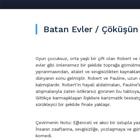
Batan Evler / Çöküşün 
Oyun çocuksuz, orta yaşlı bir çift olan Robert ve 
evler gibi önlenemez bir şekilde toprağa gömülm
yıpranmasından, atalet ve sevgisizlikten kaynakla
dünyanın sonu gelmiştir. Robert ve Pauline, uzun s
kalmışlardır. Robert’ın hayali aldatmaları, Pauline
atışmalarıyla zaten istikrarsız görünen bu tabloya,
Gittikçe karmaşıklaşan ilişkilere karizmatik tesisat
sürükleyici bir şekilde finale yaklaşır.
Çevirmenin Notu: Eğlenceli ve akıcı bir üslupla yazılm
İnsanın zaaflarına, sevgisizliğe, yozlaşmaya ve gün
komedi.