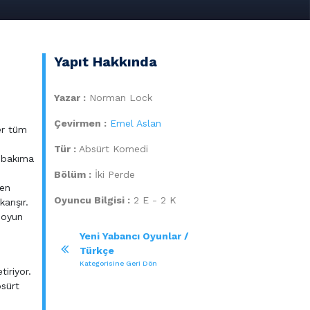
Yapıt Hakkında
Yazar :
Norman Lock
Çevirmen :
Emel Aslan
er tüm
Tür :
Absürt Komedi
r bakıma
Bölüm :
İki Perde
yen
Oyuncu Bilgisi :
2 E - 2 K
arışır.
a oyun
Yeni Yabancı Oyunlar /
Türkçe
Kategorisine Geri Dön
tiriyor.
bsürt