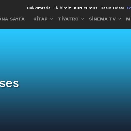
Hakkımızda
Ekibimiz
Kurucumuz
Basın Odası
F
ANA SAYFA
KİTAP
TİYATRO
SİNEMA TV
M
ses