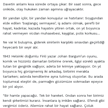
Davetin anlamı kısa sürede ortaya çıkar: Bir saat sonra, gece
onikide, olay hukuken zaman aşımına uğrayacaktır.
Bir yandan içilir, bir yandan konuşulur ve hatırlanır: Soygundan
elde edilen ‘başlangıç sermayesi’, iş adamı olmak, şerefli bir
hayat, kadınlar, kazada hayatını yitiren ortak, on yıl boyunca
rahat vermeyen vicdan muhasebesi, kaygılar, polis korkusu…
Ne var ki buluşma, giderek sinirlerin karşılıklı sınavdan geçirildiği
heyecanlı bir seyir alır.
1943 Helsinki doğumlu Finli yazar Johan Bargum’un oyunu,
komik ve hüzünlü damarları birbirine örerek, ilgiyi sürekli ayakta
tutan bir gerginlik sağlıyor, adeta bir krimiye yaklaşıyor. On yıl
boyunca hiç görüşmemiş iki arkadaş, birbirini merakla
tartarken; aslında kendilerine ayna tutmuş oluyorlar. Bu arada
toplumsal eleştiri de, parmağını gözümüze sokmadan epeyce
bir yol alıyor.
“Bir hamle yapacağız. Tek bir hareket. Ondan sonra her birimiz
kendi şirketimizi kurarız. İnsanlara iş imkânı sağlarız. Efendi gibi
vergimizi öderiz. Ailemize rahat bir hayat sağlarız. Çoluk