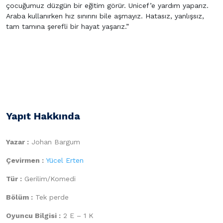
çocuğumuz düzgün bir eğitim görür. Unicef’e yardım yaparız.
Araba kullanırken hız sınırını bile aşmayız. Hatasız, yanlışsız,
tam tamına şerefli bir hayat yaşarız.”
Yapıt Hakkında
Yazar :
Johan Bargum
Çevirmen :
Yücel Erten
Tür :
Gerilim/Komedi
Bölüm :
Tek perde
Oyuncu Bilgisi :
2 E – 1 K