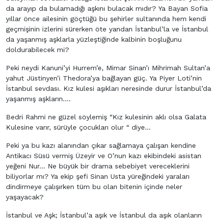
da arayıp da bulamadığı aşkını bulacak mıdır? Ya Bayan Sofia
yıllar önce ailesinin göçtüğü bu şehirler sultanında hem kendi
geçmişinin izlerini sürerken öte yandan İstanbul’la ve İstanbul
da yaşanmış aşklarla yüzleştiğinde kalbinin boşluğunu
doldurabilecek mi?
Peki neydi Kanuni’yi Hurrem’e, Mimar Sinan’ı Mihrimah Sultan’a
yahut Jüstinyen’i Thedora’ya bağlayan güç. Ya Piyer Loti’nin
İstanbul sevdası. Kız kulesi aşıkları neresinde durur İstanbul’da
yaşanmış aşkların….
Bedri Rahmi ne güzel söylemiş “Kız kulesinin aklı olsa Galata
Kulesine varır, sürüyle çocukları olur “ diye…
Peki ya bu kazı alanından çıkar sağlamaya çalışan kendine
Antikacı Süsü vermiş Üzeyir ve O’nun kazı ekibindeki asistan
yeğeni Nur… Ne büyük bir drama sebebiyet vereceklerini
biliyorlar mı? Ya ekip şefi Sinan Usta yüreğindeki yaraları
dindirmeye çalışırken tüm bu olan bitenin içinde neler
yaşayacak?
İstanbul ve Aşk; İstanbul’a aşık ve İstanbul da aşık olanların