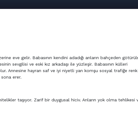
erine eve gelir. Babasının kendini adadığı arıların bahçeden götürü
nnesinin sevgilisi ve eski kız arkadaşı ile yüzleşir. Babasının külleri
ur. Annesine hayran saf ve iyi niyetli yan komşu sosyal trafiğe renk
 sona erer.
telikler taşıyor. Zarif bir duygusal hiciv. Arıların yok olma tehlikesi