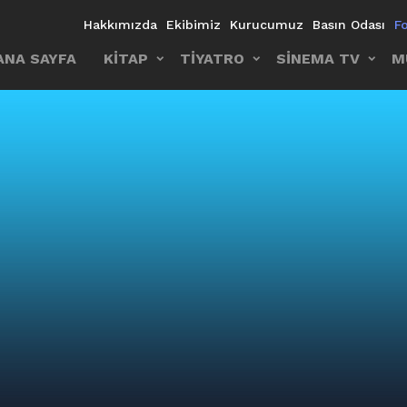
Hakkımızda
Ekibimiz
Kurucumuz
Basın Odası
F
ANA SAYFA
KİTAP
TİYATRO
SİNEMA TV
M