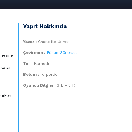
Yapıt Hakkında
Yazar :
Charlotte Jones
Çevirmen :
Füsun Günersel
lmesine
Tür :
Komedi
 katar.
Bölüm :
İki perde
Oyuncu Bilgisi :
3 E - 3 K
 varken