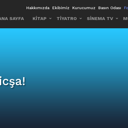
Hakkımızda
Ekibimiz
Kurucumuz
Basın Odası
F
ANA SAYFA
KİTAP
TİYATRO
SİNEMA TV
M
icşa!