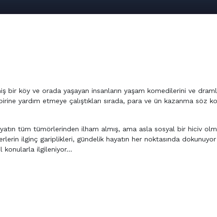
emiş bir köy ve orada yaşayan insanların yaşam komedilerini ve draml
n birine yardım etmeye çalıştıkları sırada, para ve ün kazanma söz k
ayatın tüm tümörlerinden ilham almış, ama asla sosyal bir hiciv olm
rlerin ilginç gariplikleri, gündelik hayatın her noktasında dokunuyor
konularla ilgileniyor…