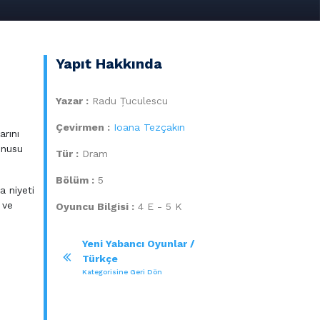
Yapıt Hakkında
Yazar :
Radu Țuculescu
Çevirmen :
Ioana Tezçakın
arını
onusu
Tür :
Dram
Bölüm :
5
a niyeti
 ve
Oyuncu Bilgisi :
4 E - 5 K
Yeni Yabancı Oyunlar /
Türkçe
Kategorisine Geri Dön