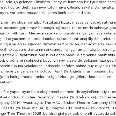
dallarla gölgelenen Elizabeth Farley ve kurmaca bir figür olan sahn
hsel figürler değil; sahneye tutunmaya çalışan, zekâlarıyla hayatta
ışan, var olma mücadelesi veren kanlı canlı kadınlar.
na bir mikrokozmos gibi. Portakalcı kızlar, meyve ve içecek satman
irci arasında görünmez bir sosyal ağ kurar. Bu ortamda sahneye çık
ağır bir yük taşır. Mesleklerinde kalıcı olabilmek için yalnızca yetene
gilerine yaslanmak zorundadırlar. Kulisteki patronaj ilişkileri, aristok
 ilgisi ve erkek egemen düzenin sert kuralları, her adımlarını şekillen
e Shakespeare tiratlarının arkasında; kırılgan ama inatçı bir direniş, 
gerçeklik, tiyatronun büyüsünü daha sahici kılar; sahne parıltısının
i, o dönemin sahnesini bugünün seyircisine de dokunur hale getiri
emin ruhunu yakalarken; ihtişamla sefalet, sahne büyüsüyle kulisi
sahnede yanyana yerini buluyor. April De Angelis’in asıl başarısı, bu
 indirgemeden; onları kırılganlıkları, çelişkileri, dostlukları ve
yatıyor.
t’te yapan oyun hem eleştirmenlerin hem de seyircilerin büyük beğ
1997-Londra), Dundee Repertory Theatre (2007-İskoçya), Chicheste
ompany (2014- Avustralya), The MAC- Bruiser Theatre Company (20
y Theatre (2018-Austin, ABD), Chapter Arts Centre (2019-Cardiff), L
ge Tree Theatre (2025-Londra) gibi pek çok önemli tiyatroda sa