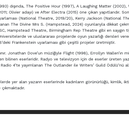
1993) dışında, The Positive Hour (1997), A Laughing Matter (2002), 
1; Olivier adayı) ve After Electra (2015) öne çıkan yapıtlarıdır. So
 uyarlaması (National Theatre, 2019/20), Kerry Jackson (National Th
nan The Divine Mrs S. (Hampstead, 2024) oyunlarıyla dikkat çekmi
 RSC, Hampstead Theatre, Birmingham Rep Theatre gibi en saygın ti
niversitelerde ve uluslararası projelerde oyun yazarlığı dersleri ver
eki Frankenstein uyarlaması gibi çeşitli projeler üretmiştir.
nınır. Jonathan Dove’un müziğiyle Flight (1998), Errollyn Wallen’ın mü
n bilinen eserleridir. Radyo ve televizyon için de eserler üreten y
 Radio 4’te yayımlanan The Outlander ile Writers’ Guild Ödülü’nü al
rde yer alan yazarın eserlerinde kadınların görünürlüğü, kimlik, ikt
e çıkmaktadır.
HAKLARI SAKLIDIR ©
2026 ONK AJANS FİKİR VE SANAT ESERLERİ