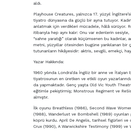
aldı.
Playhouse Creatures, yalnızca 17. yüzyıl İngilter
tiyatro dünyasına da güçlü bir ayna tutuyor. Kadı
anlatmak için verdikleri mücadele, hâlâ sürüyor. Rol
itibarıyla hep aynı kalır: Onu var edenlerin sesiyle
“sahne yaratığı” olarak küçümsenen bu kadınlar, artı
metni, yüzyıllar ötesinden bugüne yankılanan bir ç
tutunanların hikâyesidir: aktris, sevgili, emekçi, h
Yazar Hakkında:
1960 yılında Londra’da İngiliz bir anne ve İtalyan
tiyatrosunun en üretken ve etkili oyun yazarlarında
da yapmaktadır. Genç yaşta Old Vic Youth Theatre
eğitimle pekiştirmiş; Monstrous Regiment ve ReSis
almıştır.
İlk oyunu Breathless (1986), Second Wave Women’
(1988), Wanderlust ve Bombshell (1989) oyunları ge
köprü kurdu. April De Angelis, tarihsel figürleri ve 
Crux (1990), A Warwickshire Testimony (1999) ve W