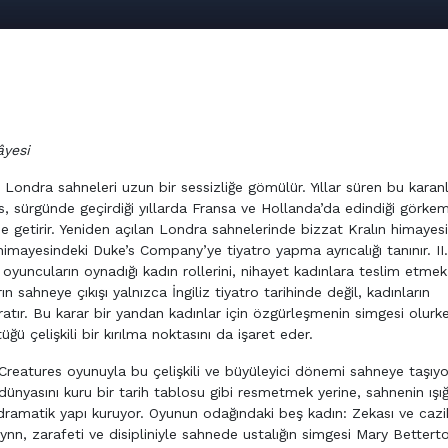
âyesi
 Londra sahneleri uzun bir sessizliğe gömülür. Yıllar süren bu karanl
, sürgünde geçirdiği yıllarda Fransa ve Hollanda’da edindiği görkem
e getirir. Yeniden açılan Londra sahnelerinde bizzat Kralın himayes
imayesindeki Duke’s Company’ye tiyatro yapma ayrıcalığı tanınır. II.
k oyuncuların oynadığı kadın rollerini, nihayet kadınlara teslim etmek
n sahneye çıkışı yalnızca İngiliz tiyatro tarihinde değil, kadınların
atır. Bu karar bir yandan kadınlar için özgürleşmenin simgesi olurk
ü çelişkili bir kırılma noktasını da işaret eder.
Creatures oyunuyla bu çelişkili ve büyüleyici dönemi sahneye taşıyo
ünyasını kuru bir tarih tablosu gibi resmetmek yerine, sahnenin ışığ
r dramatik yapı kuruyor. Oyunun odağındaki beş kadın: Zekası ve cazi
n, zarafeti ve disipliniyle sahnede ustalığın simgesi Mary Betterto