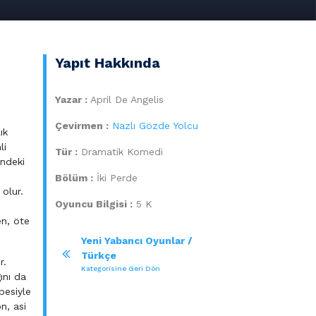
Yapıt Hakkında
Yazar :
April De Angelis
Çevirmen :
Nazlı Gözde Yolcu
ık
li
Tür :
Dramatik Komedi
indeki
Bölüm :
İki Perde
 olur.
Oyuncu Bilgisi :
5 K
en, öte
Yeni Yabancı Oyunlar /
Türkçe
r.
Kategorisine Geri Dön
ını da
besiyle
n, asi