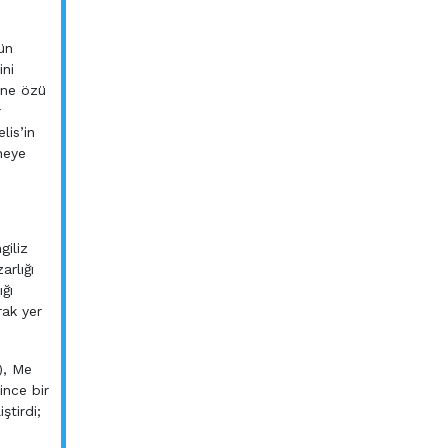
ün
ini
ahne özü
r
lis’in
neye
giliz
arlığı
ğı
rak yer
), Me
ince bir
ştirdi;