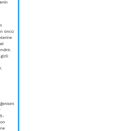
enin
ın
an öncü
klerine
rat
dirir.
gizli
r.
n
enisini
r
15-
ion
hne