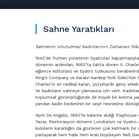
Sahne Yaratıkları
Sahnenin Unutulmaz Kadınlarının Zamansız Hik
1642’de Puriten yönetimin tiyatroları kapatmasıyla
dönemin ardından, 1660’ta tahta dönen II. Charles
eğlence kültürünü ve tiyatro tutkusunu beraberind
King’s Company ve karalın kardeşi York Dükü’nün h
Charles’ın en radikal kararı, yüzyıllardır genç erke
Ve kadınların sahneye çıkmasına izin verir. Kadınları
toplumsal görünürlüğünde de büyük bir kırılma yar
yandan kadın bedeninin bir seyir nesnesine dönüştüğ
April De Angelis, 1993’te kaleme aldığı Playhouse 
Yazar, Restorasyon dönemi Londra’sını ve tiyatro d
kulislerin karanlığını da gösteren çok katmanlı bi
parlayarak hem halkı hem kralı büyüleyen Nell Gwyn