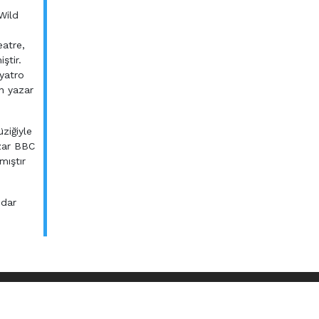
Wild
n
eatre,
ştir.
yatro
en yazar
ziğiyle
azar BBC
mıştır
idar
 A.Ş.