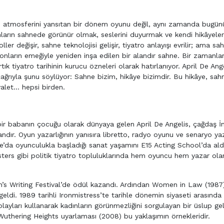
e’si atmosferini yansıtan bir dönem oyunu değil, aynı zamanda bugün
nların sahnede görünür olmak, seslerini duyurmak ve kendi hikâyeler
ler değişir, sahne teknolojisi gelişir, tiyatro anlayışı evrilir; ama s
, onların emeğiyle yeniden inşa edilen bir alandır sahne. Bir zamanla
k tiyatro tarihinin kurucu özneleri olarak hatırlanıyor. April De Ange
ağrıyla şunu söylüyor: Sahne bizim, hikâye bizimdir. Bu hikâye, sah
ayalet… hepsi birden.
 bir babanın çocuğu olarak dünyaya gelen April De Angelis, çağdaş İn
ndır. Oyun yazarlığının yanısıra libretto, radyo oyunu ve senaryo yaz
’da oyunculukla başladığı sanat yaşamını E15 Acting School’da aldı
ters gibi politik tiyatro topluluklarında hem oyuncu hem yazar ola
s Writing Festival’de ödül kazandı. Ardından Women in Law (1987
ldi. 1989 tarihli Ironmistress’te tarihle dönemin siyaseti arasında 
olayları kullanarak kadınların görünmezliğini sorgulayan bir üslup geli
uthering Heights uyarlaması (2008) bu yaklaşımın örnekleridir.