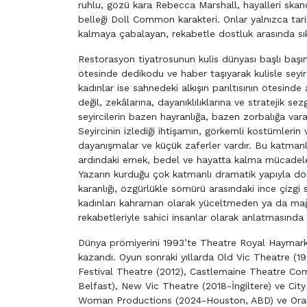
ruhlu, gözü kara Rebecca Marshall, hayalleri skan
belleği Doll Common karakteri. Onlar yalnızca tari
kalmaya çabalayan, rekabetle dostluk arasında sık
Restorasyon tiyatrosunun kulis dünyası başlı başı
ötesinde dedikodu ve haber taşıyarak kulisle sey
kadınlar ise sahnedeki alkışın parıltısının ötesinde 
değil, zekâlarına, dayanıklılıklarına ve stratejik sez
seyircilerin bazen hayranlığa, bazen zorbalığa varan
Seyircinin izlediği ihtişamın, görkemli kostümlerin v
dayanışmalar ve küçük zaferler vardır. Bu katmanlı 
ardındaki emek, bedel ve hayatta kalma mücadeles
Yazarın kurduğu çok katmanlı dramatik yapıyla dön
karanlığı, özgürlükle sömürü arasındaki ince çizgi 
kadınları kahraman olarak yüceltmeden ya da mağdura
rekabetleriyle sahici insanlar olarak anlatmasında 
Dünya prömiyerini 1993’te Theatre Royal Haymarke
kazandı. Oyun sonraki yıllarda Old Vic Theatre (
Festival Theatre (2012), Castlemaine Theatre C
Belfast), New Vic Theatre (2018-İngiltere) ve Cit
Woman Productions (2024-Houston, ABD) ve Oran