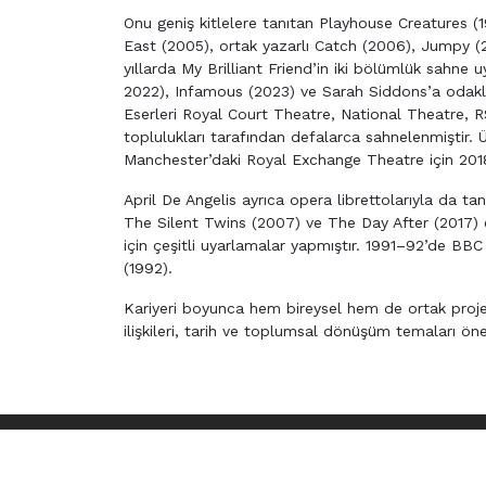
Onu geniş kitlelere tanıtan Playhouse Creatures (
East (2005), ortak yazarlı Catch (2006), Jumpy (201
yıllarda My Brilliant Friend’in iki bölümlük sahne
2022), Infamous (2023) ve Sarah Siddons’a odakla
Eserleri Royal Court Theatre, National Theatre,
toplulukları tarafından defalarca sahnelenmiştir. Ü
Manchester’daki Royal Exchange Theatre için 2018’d
April De Angelis ayrıca opera librettolarıyla da ta
The Silent Twins (2007) ve The Day After (2017) e
için çeşitli uyarlamalar yapmıştır. 1991–92’de BBC
(1992).
Kariyeri boyunca hem bireysel hem de ortak projele
ilişkileri, tarih ve toplumsal dönüşüm temaları ön
TÜM 