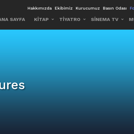
Hakkımızda
Ekibimiz
Kurucumuz
Basın Odası
F
ANA SAYFA
KİTAP
TİYATRO
SİNEMA TV
M
ures