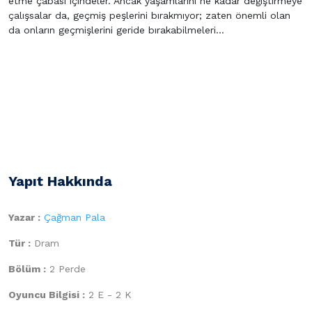
etme çabası içindeler. Ancak yaşamlarını ne kadar değiştirmeye
çalışsalar da, geçmiş peşlerini bırakmıyor; zaten önemli olan
da onların geçmişlerini geride bırakabilmeleri…
Yapıt Hakkında
Yazar :
Çağman Pala
Tür :
Dram
Bölüm :
2 Perde
Oyuncu Bilgisi :
2 E - 2 K