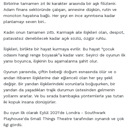
Birbirine tamamen zıt iki karakter arasında bir aşk filizlenir.
Adam finans sektöründe çalışan, annesine düşkün, rutin ve
monoton hayatına bağlı. Her şeyi en ince ayrıntısına kadar
planlamayı seven biri..
Kadın onun tamamen zıttı. Karmaşık aile ilişkileri olan, despot,
patavatsız denebilecek kadar açık sözlü, özgür ruhlu.
İlişkileri, birlikte bir hayat kurmaya evrilir. Bu hayat “çocuk
odasını hangi renge boyasak”a kadar varır. Seyirci de oyunun ilk
yarısı boyunca, ilişkinin bu aşamalarına şahit olur.
Oyunun yarısında, çiftin bebeği doğum esnasında ölür ve o
andan itibaren ilişkilerine dair eğlenceli olan her şey şekil
değişir. Bir yandan ilişkilerindeki sorunlarla boğuşurken, bir
yandan da yaşadıkları trajik durumun üstesinden gelmenin
yollarını ararlar. Ve bu sırada bambaşka yöntemlerle yas tutan
iki kopuk insana dönüşürler.
Bu oyun ilk olarak Eylül 2021'de Londra - Southwark
Playhouse'da Small Things Theatre tarafından oynandı ve çok
ilgi gördü.