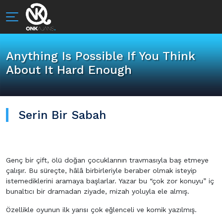
Anything Is Possible If You Think
About It Hard Enough
Serin Bir Sabah
Genç bir çift, ölü doğan çocuklarının travmasıyla baş etmeye
çalışır. Bu süreçte, hâlâ birbirleriyle beraber olmak isteyip
istemediklerini aramaya başlarlar. Yazar bu “çok zor konuyu” iç
bunaltıcı bir dramadan ziyade, mizah yoluyla ele almış.
Özellikle oyunun ilk yarısı çok eğlenceli ve komik yazılmış.