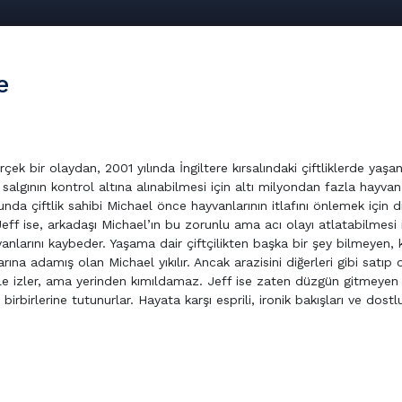
e
k bir olaydan, 2001 yılında İngiltere kırsalındaki çiftliklerde yaşa
lgının kontrol altına alınabilmesi için altı milyondan fazla hayvan 
nda çiftlik sahibi Michael önce hayvanlarının itlafını önlemek için di
ff ise, arkadaşı Michael’ın bu zorunlu ama acı olayı atlatabilmesi 
larını kaybeder. Yaşama dair çiftçilikten başka bir şey bilmeyen, k
 adamış olan Michael yıkılır. Ancak arazisini diğerleri gibi satıp o
yle izler, ama yerinden kımıldamaz. Jeff ise zaten düzgün gitmeyen
birbirlerine tutunurlar. Hayata karşı esprili, ironik bakışları ve dostlu