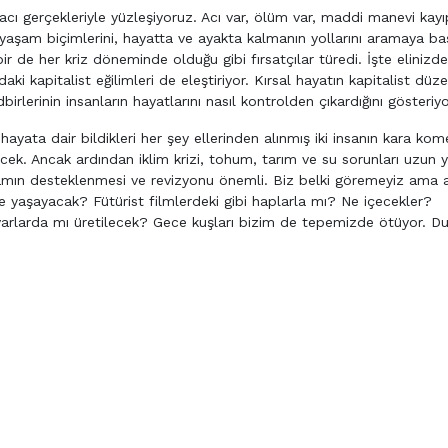
acı gerçekleriyle yüzleşiyoruz. Acı var, ölüm var, maddi manevi kayı
yaşam biçimlerini, hayatta ve ayakta kalmanın yollarını aramaya baş
r de her kriz döneminde olduğu gibi fırsatçılar türedi. İşte elinizde
 kapitalist eğilimleri de eleştiriyor. Kırsal hayatın kapitalist düz
tedbirlerinin insanların hayatlarını nasıl kontrolden çıkardığını gösteriyo
yata dair bildikleri her şey ellerinden alınmış iki insanın kara kome
k. Ancak ardından iklim krizi, tohum, tarım ve su sorunları uzun yı
amın desteklenmesi ve revizyonu önemli. Biz belki göremeyiz ama 
e yaşayacak? Fütürist filmlerdeki gibi haplarla mı? Ne içecekler?
varlarda mı üretilecek? Gece kuşları bizim de tepemizde ötüyor. Du