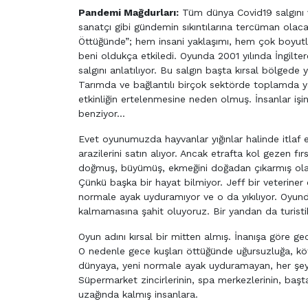
Pandemi Mağdurları:
Tüm dünya Covid19 salgını v
sanatçı gibi gündemin sıkıntılarına tercüman olaca
Öttüğünde”; hem insani yaklaşımı, hem çok boyutl
beni oldukça etkiledi. Oyunda 2001 yılında İngiltere
salgını anlatılıyor. Bu salgın başta kırsal bölgede
Tarımda ve bağlantılı birçok sektörde toplamda ya
etkinliğin ertelenmesine neden olmuş. İnsanlar işin
benziyor…
Evet oyunumuzda hayvanlar yığınlar halinde itlaf edi
arazilerini satın alıyor. Ancak etrafta kol gezen fır
doğmuş, büyümüş, ekmeğini doğadan çıkarmış olan 
Çünkü başka bir hayat bilmiyor. Jeff bir veterine
normale ayak uyduramıyor ve o da yıkılıyor. Oyunda
kalmamasına şahit oluyoruz. Bir yandan da turist
Oyun adını kırsal bir mitten almış. İnanışa göre gec
O nedenle gece kuşları öttüğünde uğursuzluğa, köt
dünyaya, yeni normale ayak uyduramayan, her şeyin
Süpermarket zincirlerinin, spa merkezlerinin, baş
uzağında kalmış insanlara.