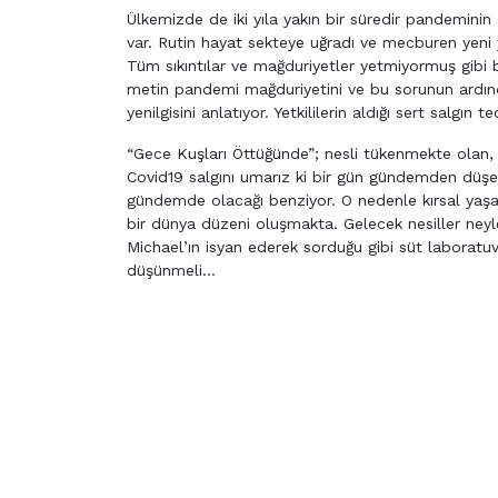
Ülkemizde de iki yıla yakın bir süredir pandeminin 
var. Rutin hayat sekteye uğradı ve mecburen yeni 
Tüm sıkıntılar ve mağduriyetler yetmiyormuş gibi bi
metin pandemi mağduriyetini ve bu sorunun ardındaki
yenilgisini anlatıyor. Yetkililerin aldığı sert salgın 
“Gece Kuşları Öttüğünde”; nesli tükenmekte olan, ha
Covid19 salgını umarız ki bir gün gündemden düşece
gündemde olacağı benziyor. O nedenle kırsal yaş
bir dünya düzeni oluşmakta. Gelecek nesiller neyl
Michael’ın isyan ederek sorduğu gibi süt laboratu
düşünmeli…