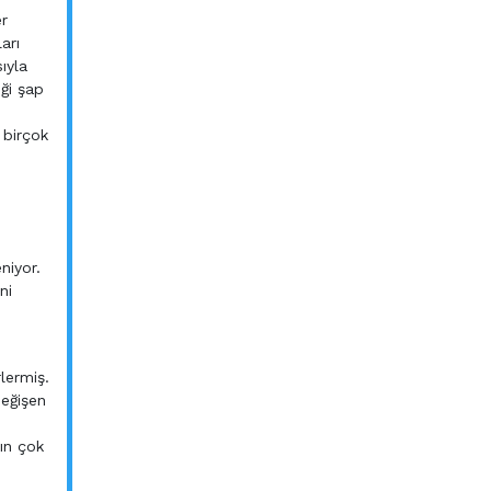
er
arı
ıyla
iği şap
 birçok
niyor.
ni
rlermiş.
değişen
ın çok