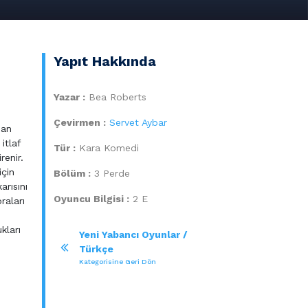
Yapıt Hakkında
Yazar :
Bea Roberts
Çevirmen :
Servet Aybar
nan
itlaf
Tür :
Kara Komedi
renir.
için
Bölüm :
3 Perde
arısını
Oyuncu Bilgisi :
2 E
raları
kları
Yeni Yabancı Oyunlar /
Türkçe
Kategorisine Geri Dön