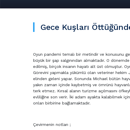
Gece Kuşları Öttüğünd
Oyun pandemi temalı bir metindir ve konusunu gerçe
büyük bir şap salgınından almaktadır. O dönemde sa
edilmiş, birçok insanın hayatı alt üst olmuştur. Oyu
Görevini yapmakla yükümlü olan veteriner hekim Je
elinden geleni yapar. Sonunda Michael bütün hayvan
yakın zaman içinde kaybetmiş ve ömrünü hayvanlarına
terk etmez. Kırsal alanın turizme açılmasını öfke
evliliğine son verir. İki adam ayakta kalabilmek için 
onları birbirine bağlamaktadır.
Çevirmenin notları ;