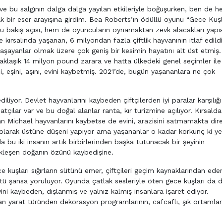
e bu salgının dalga dalga yayılan etkileriyle boğuşurken, ben de h
k bir eser arayışına girdim. Bea Roberts’ın ödüllü oyunu “Gece Kuşl
u bakış açısı, hem de oyuncuların oynamaktan zevk alacakları yapıs
 kırsalında yaşanan, 6 milyondan fazla çiftlik hayvanının itlaf edild
 yaşayanlar olmak üzere çok geniş bir kesimin hayatını alt üst etmiş.
klaşık 14 milyon pound zarara ve hatta ülkedeki genel seçimler ile
i, eşini, aşını, evini kaybetmiş. 2021’de, bugün yaşananlara ne çok
liyor. Devlet hayvanlarını kaybeden çiftçilerden iyi paralar karşılığı
satçılar var ve bu doğal alanlar ranta, kır turizmine açılıyor. Kırsalda
Michael hayvanlarını kaybetse de evini, arazisini satmamakta dire
r olarak üstüne düşeni yapıyor ama yaşananlar o kadar korkunç ki ye
 bu iki insanın artık birbirlerinden başka tutunacak bir şeyinin
ikleşen doğanın özünü kaybedişine.
e kuşları sığırların sütünü emer, çiftçileri geçim kaynaklarından ede
ü şansa yoruluyor. Oyunda çatlak sesleriyle öten gece kuşları da 
i kaybeden, dışlanmış ve yalnız kalmış insanlara işaret ediyor.
tan yarat türünden dekorasyon programlarının, cafcaflı, şık ortamlar