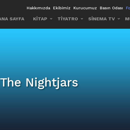
Hakkımızda
Ekibimiz
Kurucumuz
Basın Odası
F
ANA SAYFA
KİTAP
TİYATRO
SİNEMA TV
M
The Nightjars