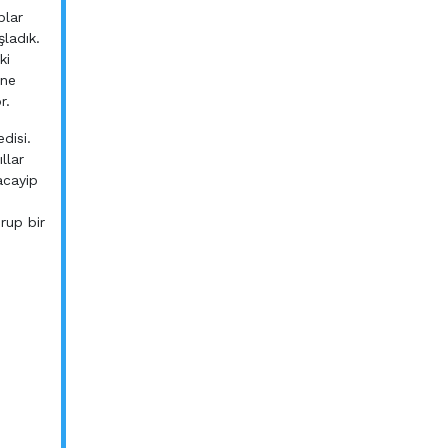
plar
ladık.
ki
ene
r.
disi.
llar
acayip
rup bir