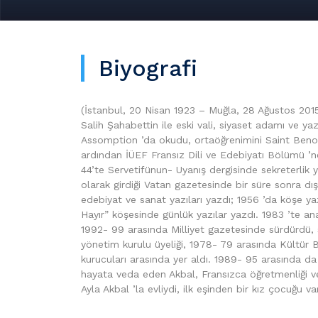
Biyografi
(İstanbul, 20 Nisan 1923 – Muğla, 28 Ağustos 2015
Salih Şahabettin ile eski vali, siyaset adamı ve ya
Assomption ’da okudu, ortaöğrenimini Saint Benoit v
ardından İÜEF Fransız Dili ve Edebiyatı Bölümü ’n
44’te Servetifünun- Uyanış dergisinde sekreterlik
olarak girdiği Vatan gazetesinde bir süre sonra dış
edebiyat ve sanat yazıları yazdı; 1956 ’da köşe y
Hayır” köşesinde günlük yazılar yazdı. 1983 ’te ana
1992- 99 arasında Milliyet gazetesinde sürdürdü,
yönetim kurulu üyeliği, 1978- 79 arasında Kültür Bak
kurucuları arasında yer aldı. 1989- 95 arasında d
hayata veda eden Akbal, Fransızca öğretmenliği v
Ayla Akbal ’la evliydi, ilk eşinden bir kız çocuğu var