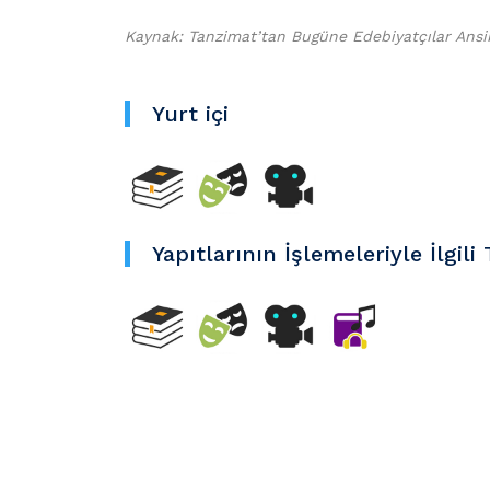
Kaynak: Tanzimat’tan Bugüne Edebiyatçılar Ansi
Yurt içi
Yapıtlarının İşlemeleriyle İlgili