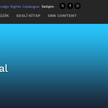
oreign Rights Catalogue
İletişim
ÜZİK
SESLİ KİTAP
ONK CONTENT
al