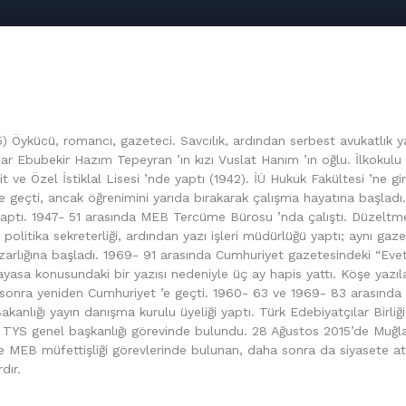
) Öykücü, romancı, gazeteci. Savcılık, ardından serbest avukatlık 
zar Ebubekir Hazım Tepeyran ’ın kızı Vuslat Hanım ’ın oğlu. İlkokulu
e Özel İstiklal Lisesi ’nde yaptı (1942). İÜ Hukuk Fakültesi ’ne gir
e geçti, ancak öğrenimini yarıda bırakarak çalışma hayatına başladı
 yaptı. 1947- 51 arasında MEB Tercüme Bürosu ’nda çalıştı. Düzeltm
 politika sekreterliği, ardından yazı işleri müdürlüğü yaptı; aynı gaz
azarlığına başladı. 1969- 91 arasında Cumhuriyet gazetesindeki “Eve
yasa konusundaki bir yazısı nedeniyle üç ay hapis yattı. Köşe yazıla
 sonra yeniden Cumhuriyet ’e geçti. 1960- 63 ve 1969- 83 arasınd
anlığı yayın danışma kurulu üyeliği yaptı. Türk Edebiyatçılar Birliği
a TYS genel başkanlığı görevinde bulundu. 28 Ağustos 2015’de Muğl
e MEB müfettişliği görevlerinde bulunan, daha sonra da siyasete at
dır.