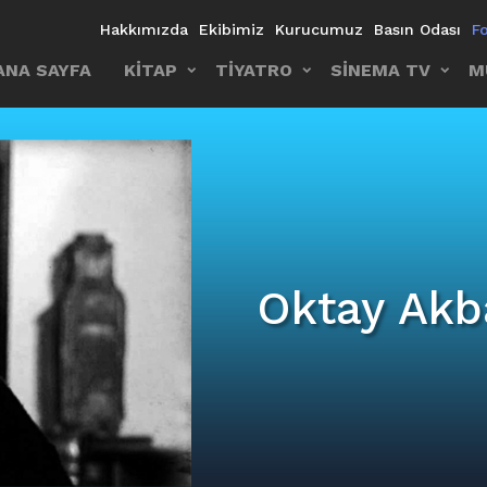
Hakkımızda
Ekibimiz
Kurucumuz
Basın Odası
F
ANA SAYFA
KİTAP
TİYATRO
SİNEMA TV
M
Oktay Akb