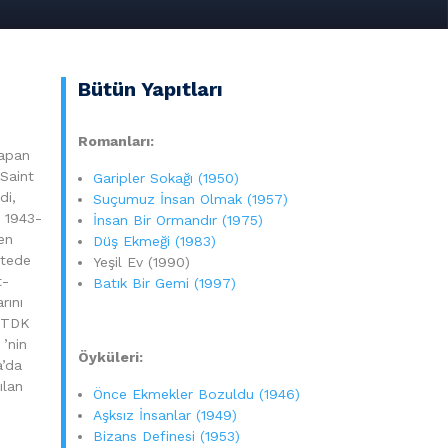
Bütün Yapıtları
Romanları:
yapan
 Saint
Garipler Sokağı (1950)
di,
Suçumuz İnsan Olmak (1957)
. 1943-
İnsan Bir Ormandır (1975)
en
Düş Ekmeği (1983)
etede
Yeşil Ev (1990)
t-
Batık Bir Gemi (1997)
rını
a TDK
 ’nin
Öyküleri:
a’da
ılan
Önce Ekmekler Bozuldu (1946)
Aşksız İnsanlar (1949)
Bizans Definesi (1953)