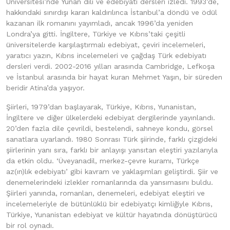
Üniversitesi’nde Yunan dili ve edebiyatı dersleri izledi. 1993’de,
hakkındaki sınırdışı kararı kaldırılınca İstanbul’a döndü ve ödül
kazanan ilk romanını yayımladı, ancak 1996’da yeniden
Londra’ya gitti. İngiltere, Türkiye ve Kıbrıs’taki çeşitli
üniversitelerde karşılaştırmalı edebiyat, çeviri incelemeleri,
yaratıcı yazın, Kıbrıs incelemeleri ve çağdaş Türk edebiyatı
dersleri verdi. 2002-2016 yılları arasında Cambridge, Lefkoşa
ve İstanbul arasında bir hayat kuran Mehmet Yaşın, bir süreden
beridir Atina’da yaşıyor.
Şiirleri, 1979’dan başlayarak, Türkiye, Kıbrıs, Yunanistan,
İngiltere ve diğer ülkelerdeki edebiyat dergilerinde yayınlandı.
20’den fazla dile çevrildi, bestelendi, sahneye kondu, görsel
sanatlara uyarlandı. 1980 Sonrası Türk şiirinde, farklı çizgideki
şiirlerinin yanı sıra, farklı bir anlayışı yansıtan eleştiri yazılarıyla
da etkin oldu. ‘Üveyanadil, merkez-çevre kuramı, Türkçe
az(ın)lık edebiyatı’ gibi kavram ve yaklaşımları geliştirdi. Şiir ve
denemelerindeki izlekler romanlarında da yansımasını buldu.
Şiirleri yanında, romanları, denemeleri, edebiyat eleştiri ve
incelemeleriyle de bütünlüklü bir edebiyatçı kimliğiyle Kıbrıs,
Türkiye, Yunanistan edebiyat ve kültür hayatında dönüştürücü
bir rol oynadı.