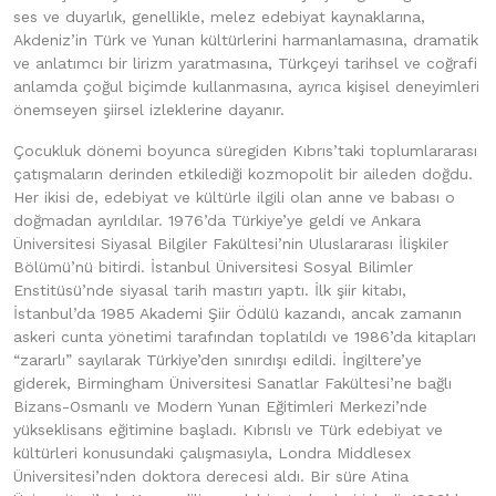
ses ve duyarlık, genellikle, melez edebiyat kaynaklarına,
Akdeniz’in Türk ve Yunan kültürlerini harmanlamasına, dramatik
ve anlatımcı bir lirizm yaratmasına, Türkçeyi tarihsel ve coğrafi
anlamda çoğul biçimde kullanmasına, ayrıca kişisel deneyimleri
önemseyen şiirsel izleklerine dayanır.
Çocukluk dönemi boyunca süregiden Kıbrıs’taki toplumlararası
çatışmaların derinden etkilediği kozmopolit bir aileden doğdu.
Her ikisi de, edebiyat ve kültürle ilgili olan anne ve babası o
doğmadan ayrıldılar. 1976’da Türkiye’ye geldi ve Ankara
Üniversitesi Siyasal Bilgiler Fakültesi’nin Uluslararası İlişkiler
Bölümü’nü bitirdi. İstanbul Üniversitesi Sosyal Bilimler
Enstitüsü’nde siyasal tarih mastırı yaptı. İlk şiir kitabı,
İstanbul’da 1985 Akademi Şiir Ödülü kazandı, ancak zamanın
askeri cunta yönetimi tarafından toplatıldı ve 1986’da kitapları
“zararlı” sayılarak Türkiye’den sınırdışı edildi. İngiltere’ye
giderek, Birmingham Üniversitesi Sanatlar Fakültesi’ne bağlı
Bizans-Osmanlı ve Modern Yunan Eğitimleri Merkezi’nde
yükseklisans eğitimine başladı. Kıbrıslı ve Türk edebiyat ve
kültürleri konusundaki çalışmasıyla, Londra Middlesex
Üniversitesi’nden doktora derecesi aldı. Bir süre Atina