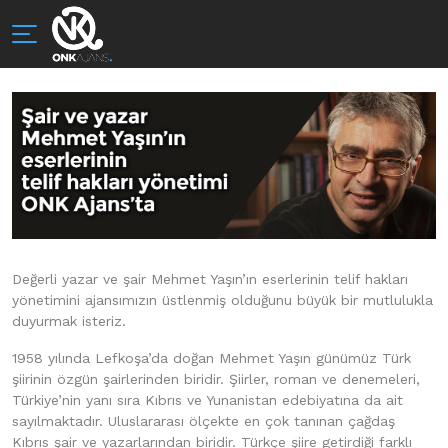
Değerli yazar ve şair Mehmet Yaşın’ın eserlerinin telif hakları
yönetimini ajansımızın üstlenmiş olduğunu büyük bir mutlulukla
duyurmak isteriz.
1958 yılında Lefkoşa’da doğan Mehmet Yaşın günümüz Türk
şiirinin özgün şairlerinden biridir. Şiirler, roman ve denemeleri,
Türkiye’nin yanı sıra Kıbrıs ve Yunanistan edebiyatına da ait
sayılmaktadır. Uluslararası ölçekte en çok tanınan çağdaş
Kıbrıs şair ve yazarlarından biridir. Türkçe şiire getirdiği farklı