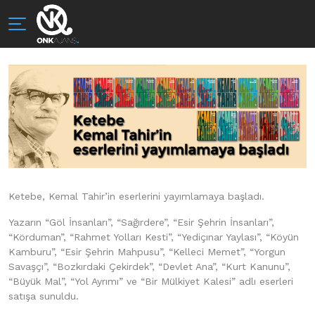
Ketebe, Kemal Tahir’in eserlerini yayımlamaya başladı.
Yazarın “Göl İnsanları”, “Sağırdere”, “Esir Şehrin İnsanları”,
“Körduman”, “Rahmet Yolları Kesti”, “Yediçınar Yaylası”, “Köyün
Kamburu”, “Esir Şehrin Mahpusu”, “Kelleci Memet”, “Yorgun
Savaşçı”, “Bozkırdaki Çekirdek”, “Devlet Ana”, “Kurt Kanunu”,
“Büyük Mal”, “Yol Ayrımı” ve “Bir Mülkiyet Kalesi” adlı eserleri
satışa sunuldu.