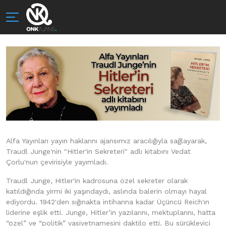
Alfa Yayınları yayın haklarını ajansımız aracılığıyla sağlayarak,
Traudl Junge'nin "Hitler'in Sekreteri" adlı kitabını Vedat
Çorlu'nun çevirisiyle yayımladı.
Traudl Junge, Hitler'in kadrosuna özel sekreter olarak
katıldığında yirmi iki yaşındaydı, aslında balerin olmayı hayal
ediyordu. 1942'den sığınakta intiharına kadar Üçüncü Reich'ın
liderine eşlik etti. Junge, Hitler’in yazılarını, mektuplarını, hatta
“özel” ve “politik” vasiyetnamesini daktilo etti. Bu sürükleyici