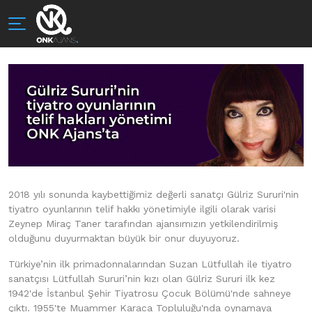
2018 yılı sonunda kaybettiğimiz değerli sanatçı Gülriz Sururi'nin
tiyatro oyunlarının telif hakkı yönetimiyle ilgili olarak varisi
Zeynep Miraç Taner tarafından ajansımızın yetkilendirilmiş
olduğunu duyurmaktan büyük bir onur duyuyoruz.
Türkiye’nin ilk primadonnalarından Suzan Lütfullah ile tiyatro
sanatçısı Lütfullah Sururi’nin kızı olan Gülriz Sururi ilk kez
1942'de İstanbul Şehir Tiyatrosu Çocuk Bölümü'nde sahneye
çıktı. 1955'te Muammer Karaca Topluluğu'nda oynamaya