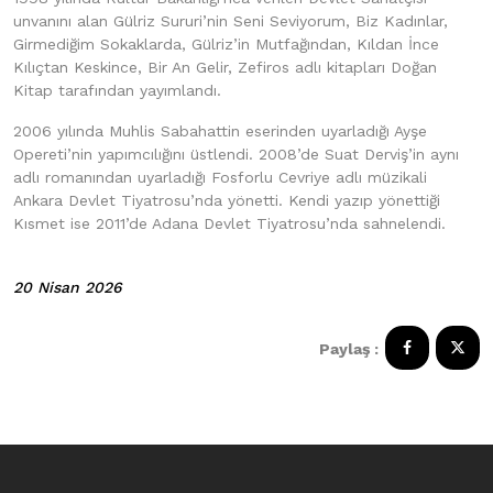
unvanını alan Gülriz Sururi’nin Seni Seviyorum, Biz Kadınlar,
Girmediğim Sokaklarda, Gülriz’in Mutfağından, Kıldan İnce
Kılıçtan Keskince, Bir An Gelir, Zefiros adlı kitapları Doğan
Kitap tarafından yayımlandı.
2006 yılında Muhlis Sabahattin eserinden uyarladığı Ayşe
Opereti’nin yapımcılığını üstlendi. 2008’de Suat Derviş’in aynı
adlı romanından uyarladığı Fosforlu Cevriye adlı müzikali
Ankara Devlet Tiyatrosu’nda yönetti. Kendi yazıp yönettiği
Kısmet ise 2011’de Adana Devlet Tiyatrosu’nda sahnelendi.
20 Nisan 2026
Paylaş :