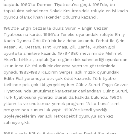
başladı. 1960'ta Dormen Tiyatrosu'na geçti. 1961'de, bu
toplulukta sahnelenen Sokak Kızı İrma'daki rolüyle en iyi kadın
oyuncu olarak İlhan İskender Ödülü'nü kazandı.
1962'de Engin Cezzar'la Gülriz Sururi - Engin Cezzar
Tiyatrosu'nu kurdu. 1966'da Teneke oyunundaki rolüyle En İyi
Kadın Oyuncu Ödülü'nü bir kez daha kazandı. Ferhat ile Şirin,
Keşanlı Ali Destanı, Hint Kumaşı, Zilli Zarife, Kurban gibi
oyunlarla zihinlere kazındı. 1979-1980 mevsiminde Mehmet
Akan'la birlikte, topluluğun o güne dek sahnelediği oyunlardan
Uzun İnce Bir Yol adlı bir derleme yaptı ve gösteriminde
oynadı. 1982-1983 Kaldırım Serçesi adlı müzik oyunundaki
Edith Piaf yorumuyla pek çok ödül kazandı. Türk tiyatro
tarihinde pek çok ilki gerçekleştiren Gülriz Sururi-Engin Cezzar
Tiyatrosu’nda unutulmaz karakterler canlandıran Gülriz Sururi,
Türk tiyatrosuna yönetici olarak da katkıda bulundu. 1990'lı
yılların ilk ve unutulmaz yemek programı “A La Luna” isimli
programında sunuculuk yaptı. 1998’de kendi yazdığı
Söyleyeceklerim Var adlı retrospektif oyunuyla son kez
sahneye çıktı.
1998 yılında Kültür Bakanlığı'nca verilen Devlet Sanatçısı