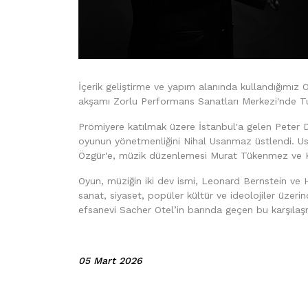
İçerik geliştirme ve yapım alanında kullandığımı
akşamı Zorlu Performans Sanatları Merkezi'nde T
Prömiyere katılmak üzere İstanbul'a gelen Peter Dan
oyunun yönetmenliğini Nihal Usanmaz üstlendi. U
Özgür'e, müzik düzenlemesi Murat Tükenmez ve K
Oyun, müziğin iki dev ismi, Leonard Bernstein ve H
sanat, siyaset, popüler kültür ve ideolojiler üzeri
efsanevi Sacher Otel’in barında geçen bu karşılaşm
05 Mart 2026