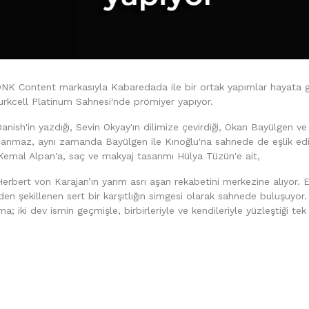
z ONK Content markasıyla Kabaredada ile bir ortak yapımlar hayata
urkcell Platinum Sahnesi'nde prömiyer yapıyor.
ish'in yazdığı, Sevin Okyay'ın dilimize çevirdiği, Okan Bayülgen ve 
sanmaz, aynı zamanda Bayülgen ile Kınoğlu'na sahnede de eşlik edi
emal Alpan'a, saç ve makyaj tasarımı Hülya Tüzün'e ait,
erbert von Karajan’ın yarım asrı aşan rekabetini merkezine alıyor. Et
nden şekillenen sert bir karşıtlığın simgesi olarak sahnede buluşuyor.
a; iki dev ismin geçmişle, birbirleriyle ve kendileriyle yüzleştiği 