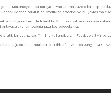
rketi McKinsey’de, bu soruya cevap aramak üzere bir ekip kurdu. Ba
aşarılı liderleri farklı kılan özellikleri araştırdı ve bu yaklaşıma “De
el yolculuğunu hem de liderlikte McKinsey yaklaşımının aşamalarını e
erini anlayacak ve kim olduğunuzu keşfedeceksiniz.
el ve pratik bir yol haritası.” – Sheryl Sandberg – Facebook GMY ve Le
alanacağı, eşine az rastlanır bir rehber.” – Andrea Jung – CEO, Av
HAKLARI SAKLIDIR ©
2026 ONK AJANS FİKİR VE SANAT ESERLERİ