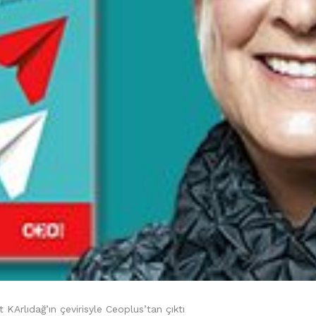
 KArlıdağ’ın çevirisyle Ceoplus’tan çıktı