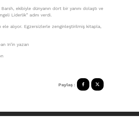
rsh, ekibiyle dünyanın dört bir yanını dolaştı ve
ngeli Liderlik” adını verdi.
le alıyor. Egzersizlerle zenginleştirilmiş kitapla,
an In’in yazarı
on
Paylaş :
 A.Ş.