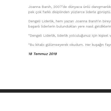
Joanna Barsh, 2007’de dünyaca ünlü danışmanlık şi
pek çok farklı disiplinden yüzlerce liderle görüştü. B
Dengeli Liderlik, hem yazarı Joanna Barsh’ın bireys
başarılı liderlerin bulundukları yere nasıl geldikl
“Dengeli Liderlik, liderlik yolculuğunuz için kişis
“Bu kitabı gülümseyerek okudum. Her kuşağın fayd
18 Temmuz 2019
TÜM 