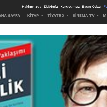
Hakkımızda
Ekibimiz
Kurucumuz
Basın Odası
F
ANA SAYFA
KİTAP
TİYATRO
SİNEMA TV
M