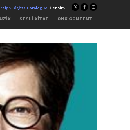
oreign Rights Catalogue
İletişim
ÜZİK
SESLİ KİTAP
ONK CONTENT