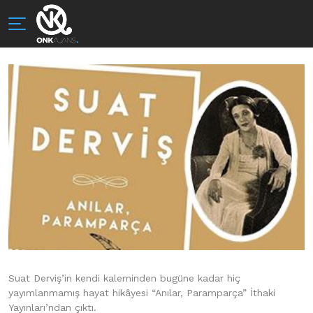
Suat Derviş’in kendi kaleminden bugüne kadar hiç
yayımlanmamış hayat hikâyesi “Anılar, Paramparça” İthaki
Yayınları’ndan çıktı.