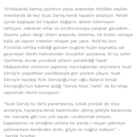
Tefrikalarda kalmış yüzlerce yazısı arasından titizlikle seçilen
metinlerde ilk kez Suat Derviş kendi hayatını anlatıyor. Refah
içinde başlayan bir hayatın değişimi, ailenin bilinmeyen
tarihçesi, saklanan sırlar ve unutturulmaya çalışılan gerçekler…
Gazete yahut dergi ciltleri arasında, birbirine, bir bütün olmaya
belki de hasret metinler nihayet yan yana. 1939’da Son
Posta’da tefrika edildiği günden bugüne hiçbir kaynakta adı
geçmeyen Berlin hatıratından Sovyetler yazılarına, iki-üç sefer
niyetlenip ancak çocukluk yıllarını yazabildiği hayat
hikâyesinden ömrünce yapılmış röportajlardan seçmelere Suat
Derviş’in yaşadıkları yazdıklarıyla gün yüzüne çıkıyor. Suat
Derviş’in kardeşi Ruhi Dervişoğlu’nun oğlu Bülend İsmail
Dervişoğlu’nun kaleme aldığı “Derviş Ailesi Tarihi” de bu kitap
sayesinde okurla buluşuyor.
“Suat Derviş bu defa paramparça, bölük pörçük de olsa
anılarıyla, hayatıyla kendi kaleminden çıkmış şekliyle karşınızda.
Her zamanki gibi onu yok sayan, unutturmak isteyen,
başarılarının ve emeğinin üstüne bir perde-i nisyan çekmeye
yeltenenlere kendinden emin, güçlü ve mağrur bakıyor.” –
Serdar Soydan