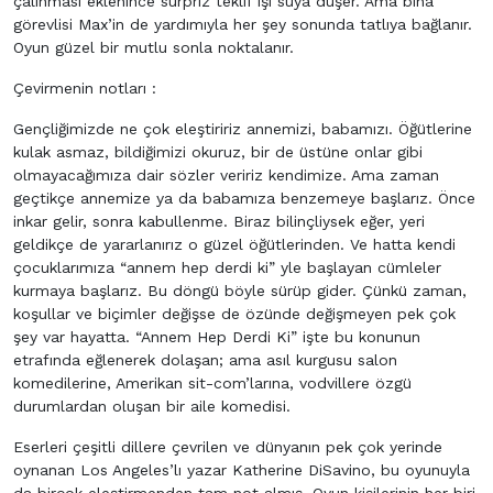
çalınması eklenince sürpriz teklif işi suya düşer. Ama bina
görevlisi Max’in de yardımıyla her şey sonunda tatlıya bağlanır.
Oyun güzel bir mutlu sonla noktalanır.
Çevirmenin notları :
Gençliğimizde ne çok eleştiririz annemizi, babamızı. Öğütlerine
kulak asmaz, bildiğimizi okuruz, bir de üstüne onlar gibi
olmayacağımıza dair sözler veririz kendimize. Ama zaman
geçtikçe annemize ya da babamıza benzemeye başlarız. Önce
inkar gelir, sonra kabullenme. Biraz bilinçliysek eğer, yeri
geldikçe de yararlanırız o güzel öğütlerinden. Ve hatta kendi
çocuklarımıza “annem hep derdi ki” yle başlayan cümleler
kurmaya başlarız. Bu döngü böyle sürüp gider. Çünkü zaman,
koşullar ve biçimler değişse de özünde değişmeyen pek çok
şey var hayatta. “Annem Hep Derdi Ki” işte bu konunun
etrafında eğlenerek dolaşan; ama asıl kurgusu salon
komedilerine, Amerikan sit-com’larına, vodvillere özgü
durumlardan oluşan bir aile komedisi.
Eserleri çeşitli dillere çevrilen ve dünyanın pek çok yerinde
oynanan Los Angeles’lı yazar Katherine DiSavino, bu oyunuyla