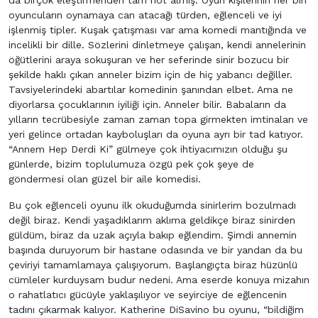
da birçok eleştirmenden tam not almış. Oyun kişilerinin her biri
oyuncuların oynamaya can atacağı türden, eğlenceli ve iyi
işlenmiş tipler. Kuşak çatışması var ama komedi mantığında ve
incelikli bir dille. Sözlerini dinletmeye çalışan, kendi annelerinin
öğütlerini araya sokuşuran ve her seferinde sinir bozucu bir
şekilde haklı çıkan anneler bizim için de hiç yabancı değiller.
Tavsiyelerindeki abartılar komedinin şanından elbet. Ama ne
diyorlarsa çocuklarının iyiliği için. Anneler bilir. Babaların da
yılların tecrübesiyle zaman zaman topa girmekten imtinaları ve
yeri gelince ortadan kayboluşları da oyuna ayrı bir tad katıyor.
“Annem Hep Derdi Ki” gülmeye çok ihtiyacımızın olduğu şu
günlerde, bizim toplulumuza özgü pek çok şeye de
göndermesi olan güzel bir aile komedisi.
Bu çok eğlenceli oyunu ilk okuduğumda sinirlerim bozulmadı
değil biraz. Kendi yaşadıklarım aklıma geldikçe biraz sinirden
güldüm, biraz da uzak açıyla bakıp eğlendim. Şimdi annemin
başında duruyorum bir hastane odasında ve bir yandan da bu
çeviriyi tamamlamaya çalışıyorum. Başlangıçta biraz hüzünlü
cümleler kurduysam budur nedeni. Ama eserde konuya mizahın
o rahatlatıcı gücüyle yaklaşılıyor ve seyirciye de eğlencenin
tadını çıkarmak kalıyor. Katherine DiSavino bu oyunu, “bildiğim