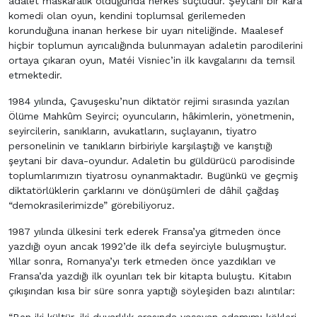
adalet maskaralık olduğunda herkes suçludur. Şeytani bir kara
komedi olan oyun, kendini toplumsal gerilemeden
korunduğuna inanan herkese bir uyarı niteliğinde. Maalesef
hiçbir toplumun ayrıcalığında bulunmayan adaletin parodilerini
ortaya çıkaran oyun, Matéi Visniec’in ilk kavgalarını da temsil
etmektedir.
1984 yılında, Çavuşesku’nun diktatör rejimi sırasında yazılan
Ölüme Mahkûm Seyirci; oyuncuların, hâkimlerin, yönetmenin,
seyircilerin, sanıkların, avukatların, suçlayanın, tiyatro
personelinin ve tanıkların birbiriyle karşılaştığı ve karıştığı
şeytani bir dava-oyundur. Adaletin bu güldürücü parodisinde
toplumlarımızın tiyatrosu oynanmaktadır. Bugünkü ve geçmiş
diktatörlüklerin çarklarını ve dönüşümleri de dâhil çağdaş
“demokrasilerimizde” görebiliyoruz.
1987 yılında ülkesini terk ederek Fransa’ya gitmeden önce
yazdığı oyun ancak 1992’de ilk defa seyirciyle buluşmuştur.
Yıllar sonra, Romanya’yı terk etmeden önce yazdıkları ve
Fransa’da yazdığı ilk oyunları tek bir kitapta buluştu. Kitabın
çıkışından kısa bir süre sonra yaptığı söyleşiden bazı alıntılar: