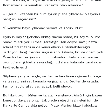
“Ben iki kültür, iki duyarlılık arasında yaşayan adamım; kökleri
Romanya’da ve kanatları Fransa’da olan adamım.”
– Eğer bu kitaptan bir cümleyi ön plana çıkaracak olsaydınız,
hangisini seçerdiniz?
“Ülkemizde beyin yıkamak bedava ve zorunludur.”
Oyunun başlangıcından birkaç dakika sonra, bir seyirci ölüme
mahkûm ediliyor. Ölmesi gerektiğini ilan ediyor savcı; hatta
adalet fırsat tanırsa da kendi ellerinle öldürebileceğini
bildiriyor. Hangi menfur suçu işledi? Aslında, hiç de önemi yok.
Önemli olan tek şey suçlunun vahşetinin farkına varması ve
oyuncuların şiddetle savunduğu iddiaların kalabalık tarafından
teyit edilmesidir.
Şüpheye yer yok: suçlu, seçilen ve kendisine rağmen bu kaçık
ve lezzetli sinirsel faunada yargılanandır. Deliller de ortada:
tam bir suçlu sıfatı var, apaçık belli oluyor.
Bu hibrit oyun, türleri ve tarzları karıştırıyor. Absürt için bazen
Ionesco, dava ve onları takip eden eleştiri sahneleri için de
Kafka ile Camus akla geliyor. Matéi Visniec bizleri oldukça