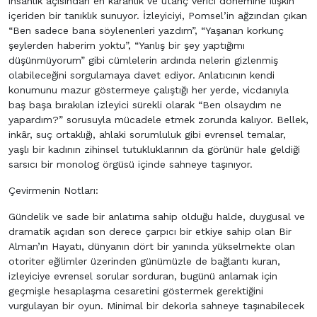
insanlık açısından en karanlık ve utanç verici dönemine ilişkin
içeriden bir tanıklık sunuyor. İzleyiciyi, Pomsel’in ağzından çıkan
“Ben sadece bana söylenenleri yazdım”, “Yaşanan korkunç
şeylerden haberim yoktu”, “Yanlış bir şey yaptığımı
düşünmüyorum” gibi cümlelerin ardında nelerin gizlenmiş
olabileceğini sorgulamaya davet ediyor. Anlatıcının kendi
konumunu mazur göstermeye çalıştığı her yerde, vicdanıyla
baş başa bırakılan izleyici sürekli olarak “Ben olsaydım ne
yapardım?” sorusuyla mücadele etmek zorunda kalıyor. Bellek,
inkâr, suç ortaklığı, ahlaki sorumluluk gibi evrensel temalar,
yaşlı bir kadının zihinsel tutukluklarının da görünür hale geldiği
sarsıcı bir monolog örgüsü içinde sahneye taşınıyor.
Çevirmenin Notları:
Gündelik ve sade bir anlatıma sahip olduğu halde, duygusal ve
dramatik açıdan son derece çarpıcı bir etkiye sahip olan Bir
Alman’ın Hayatı, dünyanın dört bir yanında yükselmekte olan
otoriter eğilimler üzerinden günümüzle de bağlantı kuran,
izleyiciye evrensel sorular sorduran, bugünü anlamak için
geçmişle hesaplaşma cesaretini göstermek gerektiğini
vurgulayan bir oyun. Minimal bir dekorla sahneye taşınabilecek