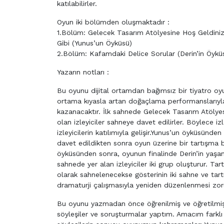
katılabilirler.
Oyun iki bölümden oluşmaktadır :
1.Bölüm: Gelecek Tasarım Atölyesine Hoş Geldiniz
Gibi (Yunus’un Öyküsü)
2.Bölüm: Kafamdaki Delice Sorular (Derin’in Öykü
Yazarın notları :
Bu oyunu dijital ortamdan bağımsız bir tiyatro oyu
ortama kıyasla artan doğaçlama performanslarıyla 
kazanacaktır. İlk sahnede Gelecek Tasarım Atölyesi’
olan izleyiciler sahneye davet edilirler. Böylece i
izleyicilerin katılımıyla gelişir.Yunus’un öyküsün
davet edildikten sonra oyun üzerine bir tartışma baş
öyküsünden sonra, oyunun finalinde Derin’in yaşan
sahnede yer alan izleyiciler iki grup oluşturur. Tar
olarak sahnelenecekse gösterinin iki sahne ve tartı
dramaturji çalışmasıyla yeniden düzenlenmesi zoru
Bu oyunu yazmadan önce öğrenilmiş ve öğretilmiş 
söyleşiler ve soruşturmalar yaptım. Amacım farklı b