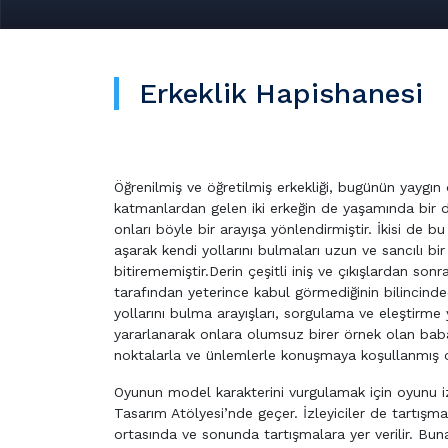
Erkeklik Hapishanesi
Öğrenilmiş ve öğretilmiş erkekliği, bugünün yaygın d
katmanlardan gelen iki erkeğin de yaşamında bir dö
onları böyle bir arayışa yönlendirmiştir. İkisi de bu
aşarak kendi yollarını bulmaları uzun ve sancılı bir
bitirememiştir.Derin çeşitli iniş ve çıkışlardan son
tarafından yeterince kabul görmediğinin bilincindedi
yollarını bulma arayışları, sorgulama ve eleştirme y
yararlanarak onlara olumsuz birer örnek olan baba
noktalarla ve ünlemlerle konuşmaya koşullanmış ol
Oyunun model karakterini vurgulamak için oyunu izl
Tasarım Atölyesi’nde geçer. İzleyiciler de tartışma
ortasında ve sonunda tartışmalara yer verilir. Bun