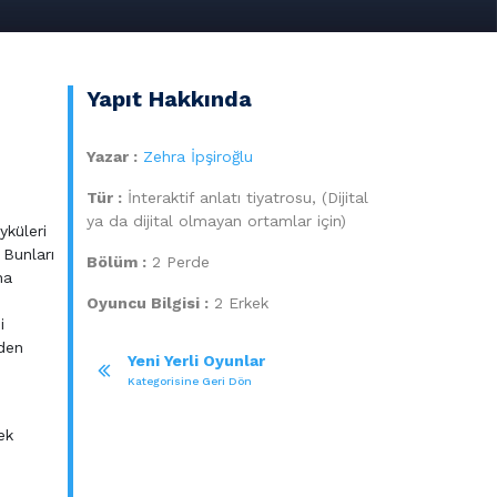
Yapıt Hakkında
Yazar :
Zehra İpşiroğlu
Tür :
İnteraktif anlatı tiyatrosu, (Dijital
ya da dijital olmayan ortamlar için)
yküleri
 Bunları
Bölüm :
2 Perde
ha
Oyuncu Bilgisi :
2 Erkek
i
rden
Yeni Yerli Oyunlar
Kategorisine Geri Dön
ek