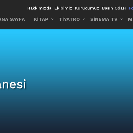
Hakkımızda
Ekibimiz
Kurucumuz
Basın Odası
F
ANA SAYFA
KİTAP
TİYATRO
SİNEMA TV
M
anesi