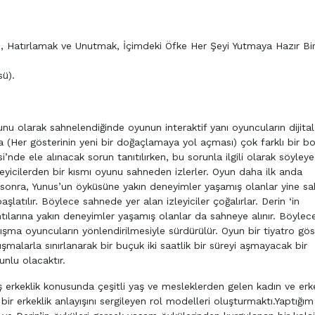
, Hatırlamak ve Unutmak, İçimdeki Öfke Her Şeyi Yutmaya Hazır Bir
sü).
nu olarak sahnelendiğinde oyunun interaktif yanı oyuncuların dijital
(Her gösterinin yeni bir doğaçlamaya yol açması) çok farklı bir b
nde ele alınacak sorun tanıtılırken, bu sorunla ilgili olarak söyleye
zleyicilerden bir kısmı oyunu sahneden izlerler. Oyun daha ilk anda
den sonra, Yunus’un öyküsüne yakın deneyimler yaşamış olanlar yine s
latılır. Böylece sahnede yer alan izleyiciler çoğalırlar. Derin ‘in
tılarına yakın deneyimler yaşamış olanlar da sahneye alınır. Böylec
tışma oyuncuların yönlendirilmesiyle sürdürülür. Oyun bir tiyatro göst
şmalarla sınırlanarak bir buçuk iki saatlik bir süreyi aşmayacak bir
nlu olacaktır.
erkeklik konusunda çeşitli yaş ve mesleklerden gelen kadın ve erke
ir erkeklik anlayışını sergileyen rol modelleri oluşturmaktı.Yaptığı