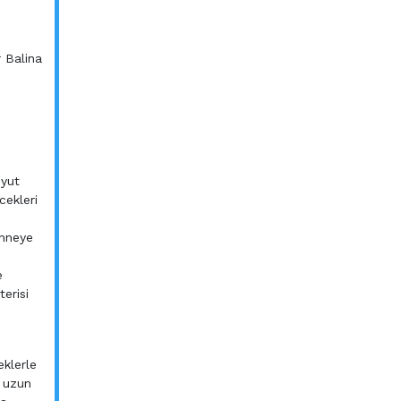
 Balina
oyut
cekleri
ahneye
e
erisi
klerle
m uzun