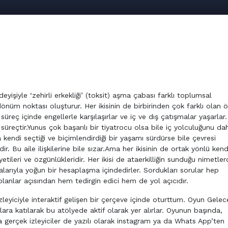
eyişiyle ‘zehirli erkekliği’ (toksit) aşma çabası farklı toplumsal
nüm noktası oluşturur. Her ikisinin de birbirinden çok farklı olan ö
 süreç içinde engellerle karşılaşırlar ve iç ve dış çatışmalar yaşarlar.
 süreçtir.Yunus çok başarılı bir tiyatrocu olsa bile iç yolculuğunu da
ra kendi seçtiği ve biçimlendirdiği bir yaşamı sürdürse bile çevresi
r. Bu aile ilişkilerine bile sızar.Ama her ikisinin de ortak yönlü kend
etileri ve özgünlükleridir. Her ikisi de ataerkilliğin sunduğu nimetle
larıyla yoğun bir hesaplaşma içindedirler. Sordukları sorular hep
anlar açısından hem tedirgin edici hem de yol açıcıdır.
eyiciyle interaktif gelişen bir çerçeve içinde oturttum. Oyun Gelec
lara katılarak bu atölyede aktif olarak yer alırlar. Oyunun başında,
a gerçek izleyiciler de yazılı olarak instagram ya da Whats App’ten