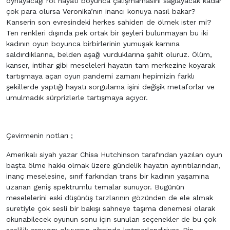
oynayacağı rol hayatı boyunca çalışmamasını sağlayacak kadar
çok para olursa Veronika’nın inancı konuya nasıl bakar?
Kanserin son evresindeki herkes sahiden de ölmek ister mi?
Ten renkleri dışında pek ortak bir şeyleri bulunmayan bu iki
kadının oyun boyunca birbirlerinin yumuşak karnına
saldırdıklarına, belden aşağı vurduklarına şahit oluruz. Ölüm,
kanser, intihar gibi meseleleri hayatın tam merkezine koyarak
tartışmaya açan oyun pandemi zamanı hepimizin farklı
şekillerde yaptığı hayatı sorgulama işini değişik metaforlar ve
umulmadık sürprizlerle tartışmaya açıyor.
Çevirmenin notları ;
Amerikalı siyah yazar Chisa Hutchinson tarafından yazılan oyun
başta ölme hakkı olmak üzere gündelik hayatın ayrıntılarından,
inanç meselesine, sınıf farkından trans bir kadının yaşamına
uzanan geniş spektrumlu temalar sunuyor. Bugünün
meselelerini eski düşünüş tarzlarının gözünden de ele almak
suretiyle çok sesli bir bakışı sahneye taşıma denemesi olarak
okunabilecek oyunun sonu için sunulan seçenekler de bu çok