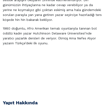
seslilik arayışını okuyanın zihninde katmerlendiriyor. Din
günümüzün ihtiyaçlarına ne kadar cevap verebiliyor ya da
yerine ne koymalıyız gibi çoktan eskimiş ama hala gündemdeki
soruları parayla yan yana getiren yazar seyirciye hazırladığı ters
köşede hin hin bakarak bekliyor.
1980 doğumlu, Afro Amerikan temalı oyunlarıyla tanınan bol
ödüllü kadın yazar Hutchinson Delaware Üniversitesi’nde
yaratıcı yazarlık dersleri de veriyor. Ölmüş Ama Nefes Alıyor
yazarın Türkçe’deki ilk oyunu.
Yapıt Hakkında