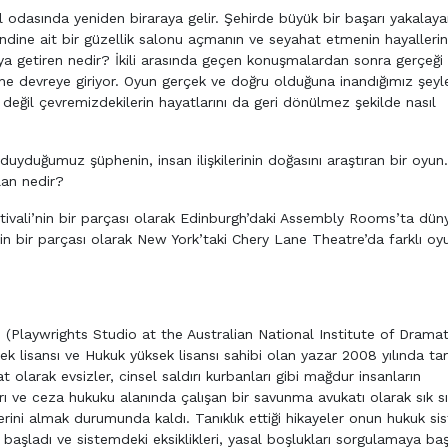
el odasında yeniden biraraya gelir. Şehirde büyük bir başarı yakalay
kendine ait bir güzellik salonu açmanın ve seyahat etmenin hayallerin
aya getiren nedir? İkili arasında geçen konuşmalardan sonra gerçeği
 devreye giriyor. Oyun gerçek ve doğru olduğuna inandığımız şeyl
 değil çevremizdekilerin hayatlarını da geri dönülmez şekilde nasıl
 duyduğumuz şüphenin, insan ilişkilerinin doğasını araştıran bir oyun
lan nedir?
vali’nin bir parçası olarak Edinburgh’daki Assembly Rooms’ta dün
nin bir parçası olarak New York’taki Chery Lane Theatre’da farklı oy
 (Playwrights Studio at the Australian National Institute of Dramat
k lisansı ve Hukuk yüksek lisansı sahibi olan yazar 2008 yılında 
larak evsizler, cinsel saldırı kurbanları gibi mağdur insanların
ları ve ceza hukuku alanında çalışan bir savunma avukatı olarak sık s
erini almak durumunda kaldı. Tanıklık ettiği hikayeler onun hukuk si
başladı ve sistemdeki eksiklikleri, yasal boşlukları sorgulamaya baş