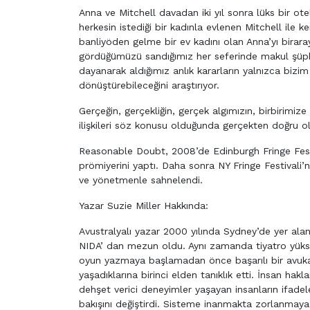
Anna ve Mitchell davadan iki yıl sonra lüks bir ot
herkesin istediği bir kadınla evlenen Mitchell ile 
banliyöden gelme bir ev kadını olan Anna’yı birar
gördüğümüzü sandığımız her seferinde makul şüphe
dayanarak aldığımız anlık kararların yalnızca bizim
dönüştürebileceğini araştırıyor.
Gerçeğin, gerçekliğin, gerçek algımızın, birbirimize
ilişkileri söz konusu olduğunda gerçekten doğru o
Reasonable Doubt, 2008’de Edinburgh Fringe Festi
prömiyerini yaptı. Daha sonra NY Fringe Festivali’
ve yönetmenle sahnelendi.
Yazar Suzie Miller Hakkında:
Avustralyalı yazar 2000 yılında Sydney’de yer alan
NIDA’ dan mezun oldu. Aynı zamanda tiyatro yükse
oyun yazmaya başlamadan önce başarılı bir avukat o
yaşadıklarına birinci elden tanıklık etti. İnsan hak
dehşet verici deneyimler yaşayan insanların ifadel
bakışını değiştirdi. Sisteme inanmakta zorlanmaya 