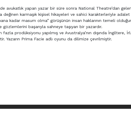
’de avukatlık yapan yazar bir süre sonra National Theatre’dan gelen
a değinen karmaşık kişisel hikayeleri ve sahici karakterleriyle adalet
lanana kadar masum olma” görüşünün insan haklarının temeli olduğu
e gözlemlerini başarıyla sahneye taşıyan bir yazardır.
n fazla prodüksiyonu yapılmış ve Avustralya’nın dışında İngiltere, İr
. Yazarın Prima Facie adlı oyunu da dilimize çevrilmiştir.
HAKLARI SAKLIDIR ©
2026 ONK AJANS FİKİR VE SANAT ESERLERİ