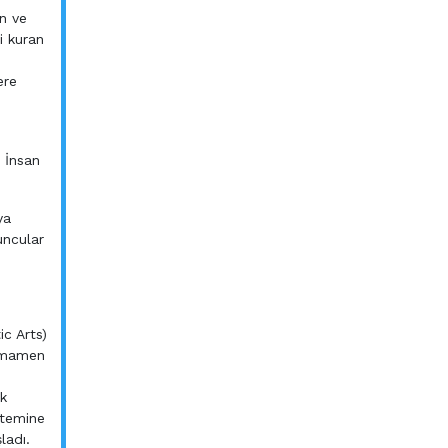
an ve
i kuran
ere
. İnsan
ya
uncular
ic Arts)
tamamen
ık
stemine
ladı.