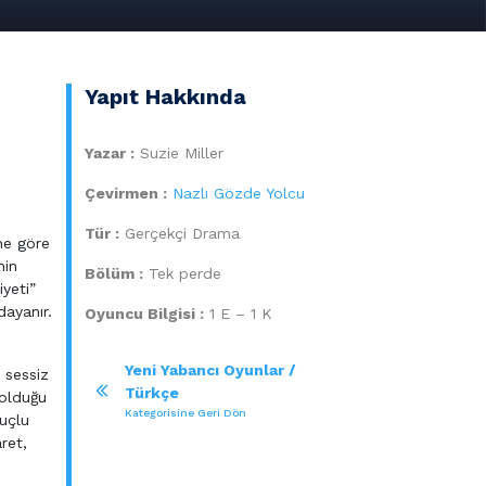
Yapıt Hakkında
Yazar :
Suzie Miller
Çevirmen :
Nazlı Gözde Yolcu
Tür :
Gerçekçi Drama
ne göre
nin
Bölüm :
Tek perde
yeti”
dayanır.
Oyuncu Bilgisi :
1 E – 1 K
Yeni Yabancı Oyunlar /
e sessiz
Türkçe
 olduğu
Kategorisine Geri Dön
suçlu
aret,