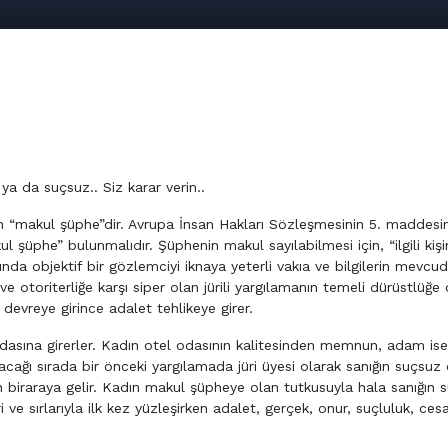
ya da suçsuz.. Siz karar verin..
an “makul şüphe”dir. Avrupa İnsan Hakları Sözleşmesinin 5. maddesi
ul şüphe” bulunmalıdır. Şüphenin makul sayılabilmesi için, “ilgili kişi
 objektif bir gözlemciyi iknaya yeterli vakıa ve bilgilerin mevcudi
ve otoriterliğe karşı siper olan jürili yargılamanın temeli dürüstlüğe 
r devreye girince adalet tehlikeye girer.
el odasına girerler. Kadın otel odasının kalitesinden memnun, adam is
nacağı sırada bir önceki yargılamada jüri üyesi olarak sanığın suçsuz
en biraraya gelir. Kadın makul şüpheye olan tutkusuyla hala sanığın 
eri ve sırlarıyla ilk kez yüzleşirken adalet, gerçek, onur, suçluluk, ces