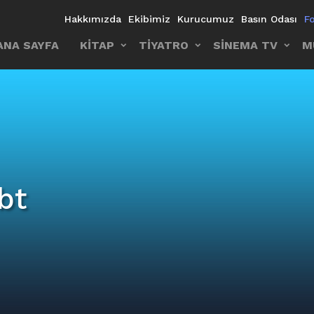
Hakkımızda
Ekibimiz
Kurucumuz
Basın Odası
F
ANA SAYFA
KİTAP
TİYATRO
SİNEMA TV
M
bt