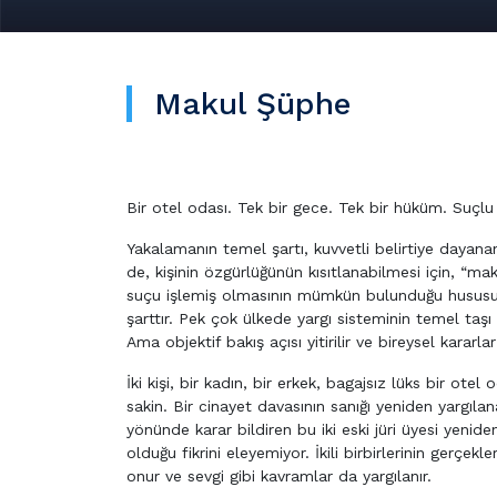
Makul Şüphe
Bir otel odası. Tek bir gece. Tek bir hüküm. Suçlu 
Yakalamanın temel şartı, kuvvetli belirtiye dayan
de, kişinin özgürlüğünün kısıtlanabilmesi için, “mak
suçu işlemiş olmasının mümkün bulunduğu hususunda
şarttır. Pek çok ülkede yargı sisteminin temel taşı 
Ama objektif bakış açısı yitirilir ve bireysel kararla
İki kişi, bir kadın, bir erkek, bagajsız lüks bir ot
sakin. Bir cinayet davasının sanığı yeniden yargıla
yönünde karar bildiren bu iki eski jüri üyesi yenid
olduğu fikrini eleyemiyor. İkili birbirlerinin gerçekl
onur ve sevgi gibi kavramlar da yargılanır.