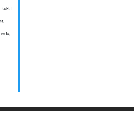
 teklif
na
landa,
 A.Ş.