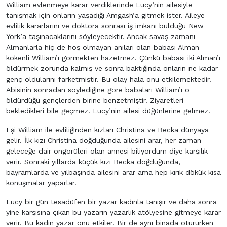
William evlenmeye karar verdiklerinde Lucy’nin ailesiyle
tanışmak için onların yaşadığı Amgash’a gitmek ister. Aileye
evlilik kararlarını ve doktora sonrası iş imkanı bulduğu New
York’a taşınacaklarını söyleyecektir. Ancak savaş zamanı
Almanlarla hiç de hoş olmayan anıları olan babası Alman
kökenli William’ı görmekten hazetmez. Çünkü babası iki Alman’ı
öldürmek zorunda kalmış ve sonra baktığında onların ne kadar
genç oldularını farketmiştir. Bu olay hala onu etkilemektedir.
Abisinin sonradan söylediğine göre babaları William’ı o
öldürdüğü gençlerden birine benzetmiştir. Ziyaretleri
bekledikleri bile geçmez. Lucy’nin ailesi düğünlerine gelmez.
Eşi William ile evliliğinden kızları Christina ve Becka dünyaya
gelir. İlk kızı Christina doğduğunda ailesini arar, her zaman
geleceğe dair öngörüleri olan annesi biliyordum diye karşılık
verir. Sonraki yıllarda küçük kızı Becka doğduğunda,
bayramlarda ve yılbaşında ailesini arar ama hep kırık dökük kısa
konuşmalar yaparlar.
Lucy bir gün tesadüfen bir yazar kadınla tanışır ve daha sonra
yine karşısına çıkan bu yazarın yazarlık atölyesine gitmeye karar
verir. Bu kadın yazar onu etkiler. Bir de aynı binada otururken