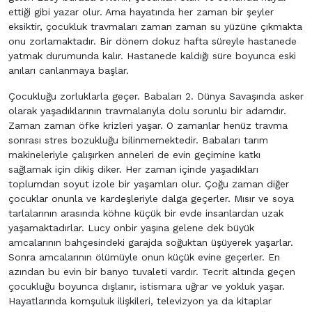
ettiği gibi yazar olur. Ama hayatında her zaman bir şeyler
eksiktir, çocukluk travmaları zaman zaman su yüzüne çıkmakta
onu zorlamaktadır. Bir dönem dokuz hafta süreyle hastanede
yatmak durumunda kalır. Hastanede kaldığı süre boyunca eski
anıları canlanmaya başlar.
Çocukluğu zorluklarla geçer. Babaları 2. Dünya Savaşında asker
olarak yaşadıklarının travmalarıyla dolu sorunlu bir adamdır.
Zaman zaman öfke krizleri yaşar. O zamanlar henüz travma
sonrası stres bozukluğu bilinmemektedir. Babaları tarım
makineleriyle çalışırken anneleri de evin geçimine katkı
sağlamak için dikiş diker. Her zaman içinde yaşadıkları
toplumdan soyut izole bir yaşamları olur. Çoğu zaman diğer
çocuklar onunla ve kardeşleriyle dalga geçerler. Mısır ve soya
tarlalarının arasında köhne küçük bir evde insanlardan uzak
yaşamaktadırlar. Lucy onbir yaşına gelene dek büyük
amcalarının bahçesindeki garajda soğuktan üşüyerek yaşarlar.
Sonra amcalarının ölümüyle onun küçük evine geçerler. En
azından bu evin bir banyo tuvaleti vardır. Tecrit altında geçen
çocukluğu boyunca dışlanır, istismara uğrar ve yokluk yaşar.
Hayatlarında komşuluk ilişkileri, televizyon ya da kitaplar