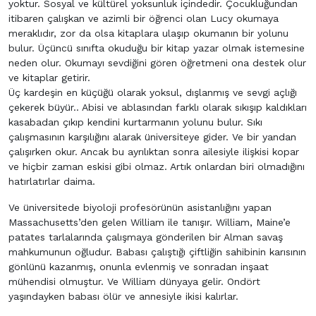
yoktur. Sosyal ve kültürel yoksunluk içindedir. Çocukluğundan
itibaren çalışkan ve azimli bir öğrenci olan Lucy okumaya
meraklıdır, zor da olsa kitaplara ulaşıp okumanın bir yolunu
bulur. Üçüncü sınıfta okuduğu bir kitap yazar olmak istemesine
neden olur. Okumayı sevdiğini gören öğretmeni ona destek olur
ve kitaplar getirir.
Üç kardeşin en küçüğü olarak yoksul, dışlanmış ve sevgi açlığı
çekerek büyür.. Abisi ve ablasından farklı olarak sıkışıp kaldıkları
kasabadan çıkıp kendini kurtarmanın yolunu bulur. Sıkı
çalışmasının karşılığını alarak üniversiteye gider. Ve bir yandan
çalışırken okur. Ancak bu ayrılıktan sonra ailesiyle ilişkisi kopar
ve hiçbir zaman eskisi gibi olmaz. Artık onlardan biri olmadığını
hatırlatırlar daima.
Ve üniversitede biyoloji profesörünün asistanlığını yapan
Massachusetts’den gelen William ile tanışır. William, Maine’e
patates tarlalarında çalışmaya gönderilen bir Alman savaş
mahkumunun oğludur. Babası çalıştığı çiftliğin sahibinin karısının
gönlünü kazanmış, onunla evlenmiş ve sonradan inşaat
mühendisi olmuştur. Ve William dünyaya gelir. Ondört
yaşındayken babası ölür ve annesiyle ikisi kalırlar.