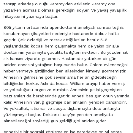
tanışıp arkadaş olduğu Jeremy’den etkilenir. Jeremy ona
yazarken acımasız olması gerektiğini söyler. Ve yavaş yavaş ilk
hikayelerini yazmaya başlar.
80li yılların ortalarında apendoktomi ameliyatı sonrası teşhis
konulamayan şikayetleri nedeniyle hastanede dokuz hafta
geçirir. Çok özlediği ve merak ettiği kızları henüz 5-6
yaşlarındadır, kocası hem çalışmakta hem de yakın bir aile
dostlarının yardımıyla çocuklarla ilgilenmektedir. Bu yüzden sık
sık karısını ziyarete gelemez. Hastanede yatarken bir gün
aniden annesini yatağının başucunda bulur. Onlara evleneceğini
haber vermeye gittiğinden beri ailesinden kimseyi görmemiştir.
Annesinin gelmesine çok sevinir ama her an gidebileceğini
bildiğinden korkar. Aslında kocası William arayıp haber vermiş
ve yolculuğunu organize etmiştir. Annesinin gelişi geçmişten
bazı anıları da beraberinde getirir. Annesi beş gün onun yanında
kalır. Annesinin varlığı geçmişe dair anılarını yeniden canlandırır.
Ve yoksulluk, istismar ve sosyal dışlanmayla dolu anılarıyla
yüzleşmeye başlar. Doktoru Lucy’ye yeniden ameliyata
alınabileceğini söylediği gün geldiği gibi aniden gider.
Annesiyle bir sonraki görüşmeleri ise neredeyse on yıl sonra