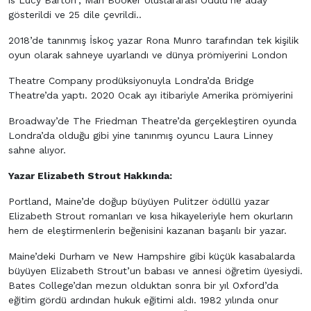
is Lucy Barton”, Man Booker Uluslararası Ödülü’ne aday
gösterildi ve 25 dile çevrildi..
2018’de tanınmış İskoç yazar Rona Munro tarafından tek kişilik
oyun olarak sahneye uyarlandı ve dünya prömiyerini London
Theatre Company prodüksiyonuyla Londra’da Bridge
Theatre’da yaptı. 2020 Ocak ayı itibariyle Amerika prömiyerini
Broadway’de The Friedman Theatre’da gerçekleştiren oyunda
Londra’da olduğu gibi yine tanınmış oyuncu Laura Linney
sahne alıyor.
Yazar Elizabeth Strout Hakkında:
Portland, Maine’de doğup büyüyen Pulitzer ödüllü yazar
Elizabeth Strout romanları ve kısa hikayeleriyle hem okurların
hem de eleştirmenlerin beğenisini kazanan başarılı bir yazar.
Maine’deki Durham ve New Hampshire gibi küçük kasabalarda
büyüyen Elizabeth Strout’un babası ve annesi öğretim üyesiydi.
Bates College’dan mezun olduktan sonra bir yıl Oxford’da
eğitim gördü ardından hukuk eğitimi aldı. 1982 yılında onur