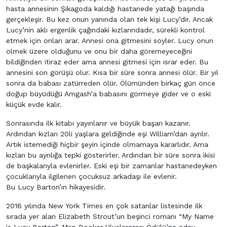
hasta annesinin Şikagoda kaldığı hastanede yatağı başında
gerçekleşir. Bu kez onun yanında olan tek kişi Lucy’dir. Ancak
Lucy’nin aklı ergenlik çağındaki kızlarındadır, sürekli kontrol
etmek için onları arar. Annesi ona gitmesini söyler. Lucy onun
ölmek üzere olduğunu ve onu bir daha göremeyeceğini
bildiğinden itiraz eder ama annesi gitmesi için ısrar eder. Bu
annesini son görüşü olur. Kısa bir süre sonra annesi ölür. Bir yıl
sonra da babası zatürreden ölür. Ölümünden birkaç gün önce
doğup büyüdüğü Amgash’a babasını görmeye gider ve o eski
küçük evde kalır.
Sonrasında ilk kitabı yayınlanır ve büyük başarı kazanır.
Ardından kızları 20li yaşlara geldiğinde eşi William’dan ayrılır.
Artık istemediği hiçbir şeyin içinde olmamaya kararlıdır. Ama
kızları bu ayrılığa tepki gösterirler. Ardından bir süre sonra ikisi
de başkalarıyla evlenirler. Eski eşi bir zamanlar hastanedeyken
çocuklarıyla ilgilenen çocuksuz arkadaşı ile evlenir.
Bu Lucy Barton’ın hikayesidir.
2016 yılında New York Times en çok satanlar listesinde ilk
sırada yer alan Elizabeth Strout’un beşinci romanı “My Name