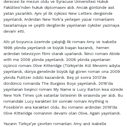
derecesi ile mezun oldu ve Syracuse Üniversitesi Hukuk
Fakültesi’nden hukuk diplomasını aldı. Ancak gönlünde asıl
yatan yazarlıktı. Aynı yıl ilk öyküsü New Letters dergisinde
yayınlandı. Ardından New York’a yerleşen yazar romanlarını
tasarlamaya ve çeşitli dergilerde yayınlanan öyküler yazmaya
devam etti.
Altı yıl boyunca üzerinde çalıştığı ilk romanı Amy ve Isabelle
1998 yılında yayınlandı ve büyük başarı kazandı, hemen
ardından televizyon filmi olarak uyarlandı. İkinci romanı Abide
with me 2006 yılında yayınlandı. 2008 yılında yayınlanan
üçüncü romanı Olive Kitteridge (Türkiye’de Kül Mevsimi adıyla
yayınlandı, dünya genelinde büyük ilgi gören roman ona 2009
yılında Pulitzer ödülü kazandırdı. Beş yıl sonra 2013’de
dördüncü romanda The Burgess Boys yayınlandı. 2016’da
yayınlanan beşinci romanı My Name is Lucy Barton kısa sürede
New York Times çok satanlar listesinin ilk sırasında yer aldı. Bu
romandaki Lucy karakteri bir sonraki romanı Anything is
Possible’ın ana karakteri oldu. Bu romanın ardından 2019’da
Olive Kitteridge romanının devamı olan Olive, Again yayınlandı.
Yazarın Türkçe’ye çevrilen romanları: Amy and Isabelle