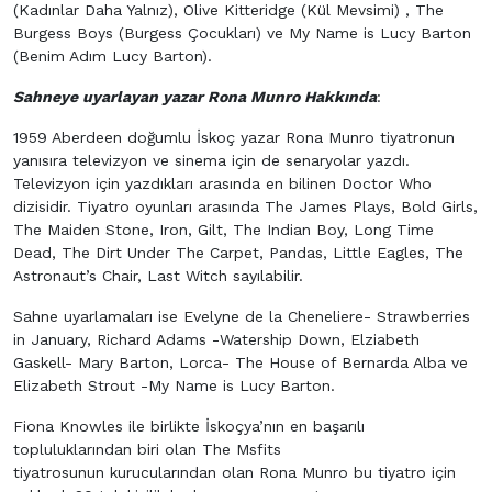
(Kadınlar Daha Yalnız), Olive Kitteridge (Kül Mevsimi) , The
Burgess Boys (Burgess Çocukları) ve My Name is Lucy Barton
(Benim Adım Lucy Barton).
Sahneye uyarlayan yazar Rona Munro Hakkında
:
1959 Aberdeen doğumlu İskoç yazar Rona Munro tiyatronun
yanısıra televizyon ve sinema için de senaryolar yazdı.
Televizyon için yazdıkları arasında en bilinen Doctor Who
dizisidir. Tiyatro oyunları arasında The James Plays, Bold Girls,
The Maiden Stone, Iron, Gilt, The Indian Boy, Long Time
Dead, The Dirt Under The Carpet, Pandas, Little Eagles, The
Astronaut’s Chair, Last Witch sayılabilir.
Sahne uyarlamaları ise Evelyne de la Cheneliere- Strawberries
in January, Richard Adams -Watership Down, Elziabeth
Gaskell- Mary Barton, Lorca- The House of Bernarda Alba ve
Elizabeth Strout -My Name is Lucy Barton.
Fiona Knowles ile birlikte İskoçya’nın en başarılı
topluluklarından biri olan The Msfits
tiyatrosunun kurucularından olan Rona Munro bu tiyatro için