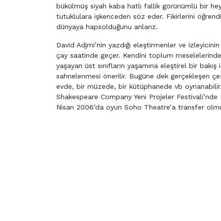
bükülmüş siyah kaba hatlı fallik görünümlü bir hey
tutuklulara işkenceden söz eder. Fikirlerini öğrend
dünyaya hapsolduğunu anlarız.
David Adjmi’nin yazdığı eleştirmenler ve izleyicin
çay saatinde geçer. Kendini toplum meselelerinde
yaşayan üst sınıfların yaşamına eleştirel bir bak
sahnelenmesi önerilir. Bugüne dek gerçekleşen çeşi
evde, bir müzede, bir kütüphanede vb oynanabilir
Shakespeare Company Yeni Projeler Festivali’nd
Nisan 2006’da oyun Soho Theatre’a transfer olmuşt