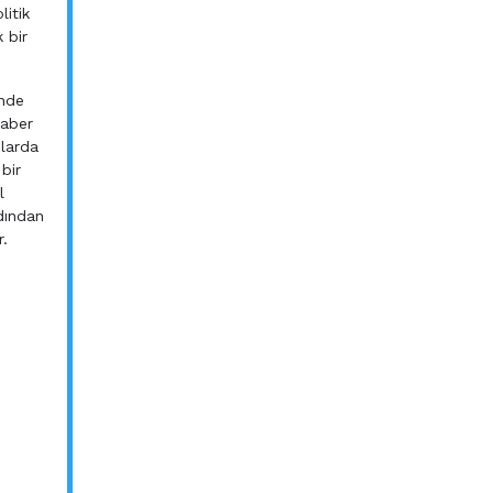
litik
 bir
inde
haber
nlarda
bir
l
dından
r.