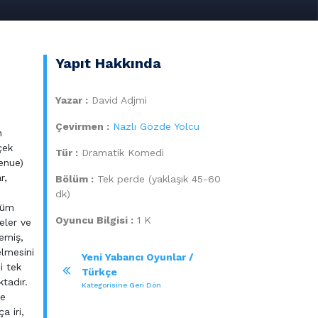
Yapıt Hakkında
Yazar :
David Adjmi
Çevirmen :
Nazlı Gözde Yolcu
n
çek
Tür :
Dramatik Komedi
venue)
r,
Bölüm :
Tek perde (yaklaşık 45-60
dk)
tüm
Oyuncu Bilgisi :
1 K
eler ve
lemiş,
elmesini
Yeni Yabancı Oyunlar /
i tek
Türkçe
ktadır.
Kategorisine Geri Dön
ce
a iri,