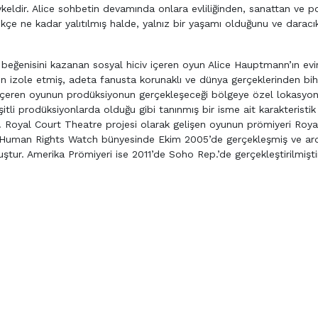
keldir. Alice sohbetin devamında onlara evliliğinden, sanattan ve po
ikçe ne kadar yalıtılmış halde, yalnız bir yaşamı olduğunu ve daracık
in beğenisini kazanan sosyal hiciv içeren oyun Alice Hauptmann’ın ev
n izole etmiş, adeta fanusta korunaklı ve dünya gerçeklerinden bi
ış içeren oyunun prodüksiyonun gerçekleşeceği bölgeye özel lokasyo
tli prodüksiyonlarda olduğu gibi tanınmış bir isme ait karakteristik 
. Royal Court Theatre projesi olarak gelişen oyunun prömiyeri Roya
e Human Rights Watch bünyesinde Ekim 2005’de gerçekleşmiş ve ar
ur. Amerika Prömiyeri ise 2011’de Soho Rep.’de gerçekleştirilmişti