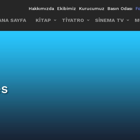
Hakkımızda
Ekibimiz
Kurucumuz
Basın Odası
F
ANA SAYFA
KİTAP
TİYATRO
SİNEMA TV
M
es