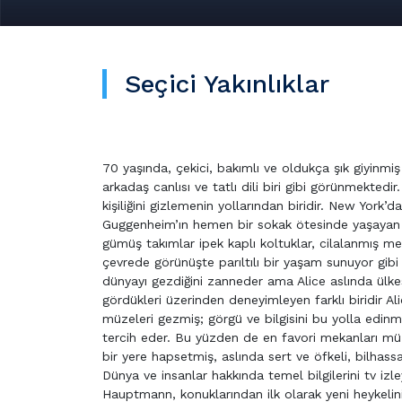
Seçici Yakınlıklar
70 yaşında, çekici, bakımlı ve oldukça şık giyinmiş
arkadaş canlısı ve tatlı dili biri gibi görünmektedir
kişiliğini gizlemenin yollarından biridir. New York
Guggenheim’ın hemen bir sokak ötesinde yaşayan var
gümüş takımlar ipek kaplı koltuklar, cilalanmış me
çevrede görünüşte parıltılı bir yaşam sunuyor gi
dünyayı gezdiğini zanneder ama Alice aslında ülkes
gördükleri üzerinden deneyimleyen farklı biridir A
müzeleri gezmiş; görgü ve bilgisini bu yolla edin
tercih eder. Bu yüzden de en favori mekanları müze
bir yere hapsetmiş, aslında sert ve öfkeli, bilhass
Dünya ve insanlar hakkında temel bilgilerini tv izl
Hauptmann, konuklarından ilk olarak yeni heykelini 