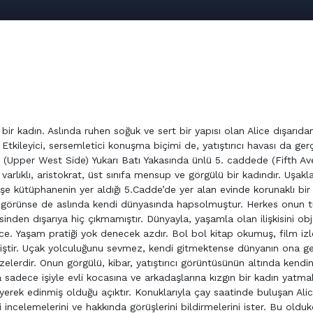
 bir kadın. Aslında ruhen soğuk ve sert bir yapısı olan Alice dışarıda
. Etkileyici, sersemletici konuşma biçimi de, yatıştırıcı havası da ger
’da (Upper West Side) Yukarı Batı Yakasında ünlü 5. caddede (Fifth A
lıklı, aristokrat, üst sınıfa mensup ve görgülü bir kadındır. Uşakla
şe kütüphanenin yer aldığı 5.Cadde’de yer alan evinde korunaklı bir
bi görünse de aslında kendi dünyasında hapsolmuştur. Herkes onun 
inden dışarıya hiç çıkmamıştır. Dünyayla, yaşamla olan ilişkisini obj
lice. Yaşam pratiği yok denecek azdır. Bol bol kitap okumuş, film iz
miştir. Uçak yolculuğunu sevmez, kendi gitmektense dünyanın ona g
lerdir. Onun görgülü, kibar, yatıştırıcı görüntüsünün altında kendin
a sadece işiyle evli kocasına ve arkadaşlarına kızgın bir kadın yatma
eyerek edinmiş olduğu açıktır. Konuklarıyla çay saatinde buluşan Ali
incelemelerini ve hakkında görüşlerini bildirmelerini ister. Bu oldukç